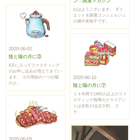
ン：開運マガジン
おはようございます。 ダイ
エット＆開運コンシェルジュ
の畑中美智子です。 ...
2020-06-02
陰と陽の月に③
6月に入ってファスティング
のお申し込みが増えてきてい
ます。 その理由の一つが陽
2020-06-10
のエ...
陰と陽の月に⑦
１４年間で1400人以上のファ
スティング指導のクライアン
トは女性がほぼ９割。 ク
ラ...
2020-06-09