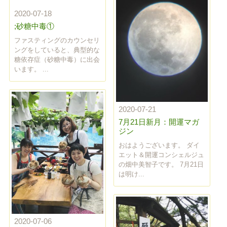
2020-07-18
;砂糖中毒①
ファスティングのカウンセリ
ングをしていると、典型的な
糖依存症（砂糖中毒）に出会
います。 ...
2020-07-21
7月21日新月：開運マガ
ジン
おはようございます。 ダイ
エット＆開運コンシェルジュ
の畑中美智子です。 7月21日
は明け...
2020-07-06