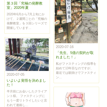
第３回「究極の発酵教
室」2020年夏
2020年6月から7月上旬にか
けて、２週間ごとの「究極の
発酵教室」を３回シリーズで
開催しています...
2020-07-16
「先生、5億の契約が取
れました！」
私がファスティングの指導を
始めて13年目なのですが、
最近では願掛けでファスティ
2020-07-05
ン...
いよいよ覚悟を決めまし
た！
半月前にお会いしたクライア
ント様。 ファスティングに
もう一度リトライしたいと言
われて連絡し...