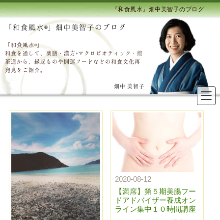
『和食風水』畑中美智子のブログ
「和食風水®」畑中美智子のブログ
「和食風水®」
和食を通して、薬膳・漢方+マクロビオティック・煎
茶道から、縁起ものや開運フードなどの和食文化再
発見をご紹介。
畑中 美智子
2020-08-12
【満席】第５期美腸フー
ドアドバイザー養成オン
ライン集中１０時間講座