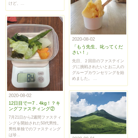
けど、...
2020-08-02
「もう先生、叱ってくだ
さい！」
先日、２回目のファステイン
グに挑戦されたいとお二人の
グループカウンセリングを始
めました。 ...
2020-08-02
12日目でー7．4kg！？キ
ングファスティング②
7月21日から2週間ファスティ
ングを開始された50代男性。
男性単独でのファスティング
は珍...