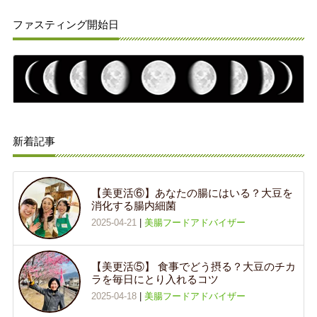
ファスティング開始日
新着記事
【美更活⑥】あなたの腸にはいる？大豆を
消化する腸内細菌
2025-04-21
|
美腸フードアドバイザー
【美更活⑤】 食事でどう摂る？大豆のチカ
ラを毎日にとり入れるコツ
2025-04-18
|
美腸フードアドバイザー