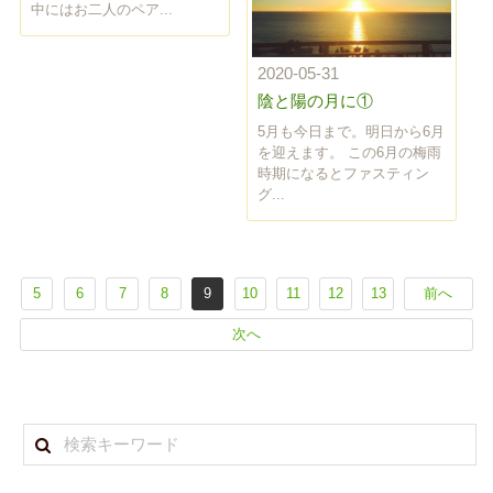
中にはお二人のペア...
2020-05-31
陰と陽の月に①
5月も今日まで。明日から6月
を迎えます。 この6月の梅雨
時期になるとファスティン
グ...
5
6
7
8
9
10
11
12
13
前へ
次へ