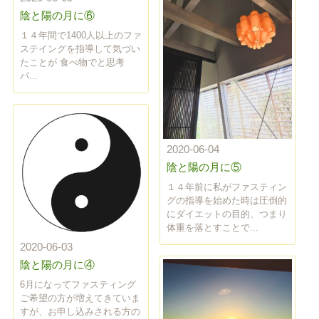
陰と陽の月に⑥
１４年間で1400人以上のファ
ステイングを指導して気づい
たことが 食べ物でと思考
パ...
2020-06-04
陰と陽の月に⑤
１４年前に私がファスティン
グの指導を始めた時は圧倒的
にダイエットの目的、つまり
体重を落とすことで...
2020-06-03
陰と陽の月に④
6月になってファスティング
ご希望の方が増えてきていま
すが、お申し込みされる方の