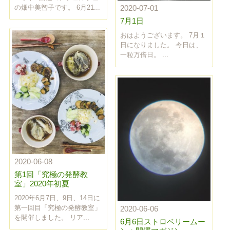
の畑中美智子です。 6月21...
2020-07-01
7月1日
おはようございます。 7月１
日になりました。 今日は、
一粒万倍日。 ...
2020-06-08
第1回「究極の発酵教
室」2020年初夏
2020年6月7日、9日、14日に
第一回目「究極の発酵教室」
2020-06-06
を開催しました。 リア...
6月6日ストロベリームー