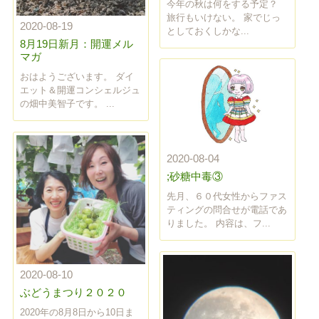
今年の秋は何をする予定？
旅行もいけない。 家でじっ
2020-08-19
としておくしかな...
8月19日新月：開運メル
マガ
おはようございます。 ダイ
エット＆開運コンシェルジュ
の畑中美智子です。 ...
2020-08-04
;砂糖中毒③
先月、６０代女性からファス
ティングの問合せが電話であ
りました。 内容は、フ...
2020-08-10
ぶどうまつり２０２０
2020年の8月8日から10日ま