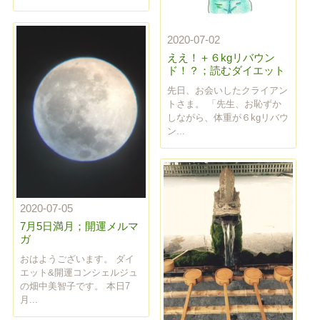
2020-07-02
ええ！＋６kgリバウン
ド！？；読むダイエット
先日、お会いしたクライアン
トさま。 「先生、お恥ずか
しながら、体重が６kgリバウ
ン...
2020-07-05
7月5日満月；開運メルマ
ガ
おはようございます。 ダイ
エット&開運コンシェルジュ
の畑中美智子です。 本日7
月...