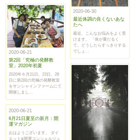
2020-06-30
最近体調の良くないあな
たへ
最近、こんなお悩みをよく受
けます。 「体が重だるく
て。どうしたらすっきりする
でしょ...
2020-06-21
第2回「究極の発酵教
室」2020年初夏
2020年６月21日、23日、28
日に第2回の究極の発酵教室
をサンシャインファームにて
開催しまし...
2020-06-21
6月21日夏至の新月：開
運マガジン
おはようございます。 ダイ
エット&開運コンシェルジュ