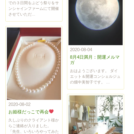
での３日間をぶどう祭りをサ
ンシャインファームにて開催
させていただ...
2020-08-04
8月4日満月：開運メルマ
ガ
おはようございます。 ダイ
エット＆開運コンシェルジュ
の畑中美智子です。 ...
2020-08-02
お姫様だっこで再会
久しぶりのクライアント様か
らご連絡が入りました。
「先生、いろいろやってみた