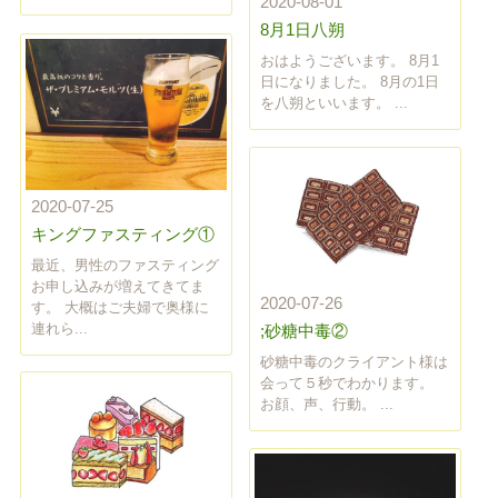
2020-08-01
8月1日八朔
おはようございます。 8月1
日になりました。 8月の1日
を八朔といいます。 ...
2020-07-25
キングファスティング①
最近、男性のファスティング
お申し込みが増えてきてま
2020-07-26
す。 大概はご夫婦で奥様に
連れら...
;砂糖中毒②
砂糖中毒のクライアント様は
会って５秒でわかります。
お顔、声、行動。 ...