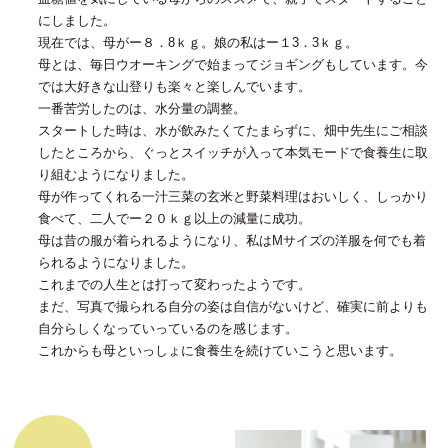
にしました。
現在では、母がー８．8ｋｇ。娘の私はー１3．3ｋｇ。
母とは、毎日ウオーキングで始まってジョギングもしています。今
では大好きな山登りも楽々と楽しんでいます。
一番苦労したのは、水分量の調整。
スタートした時は、水が飲みたくてたまらずに、畑中先生にご相談
したところから、ぐっとスイッチが入って本気モードで食養生に取
り組むようになりました。
母が作ってくれる一汁三菜の玄米と野菜料理はおいしく、しっかり
食べて、二人でー２０ｋｇ以上の減量に成功。
母は昔の服が着られるようになり、私はMサイズの洋服を何でも着
られるようになりました。
これまでの人生とは打って変わったようです。
まだ、写真で撮られる自分の姿は自信がないけど、確実に前よりも
自分らしくなっていっているのを感じます。
これからも母といっしょに食養生を続けていこうと思います。