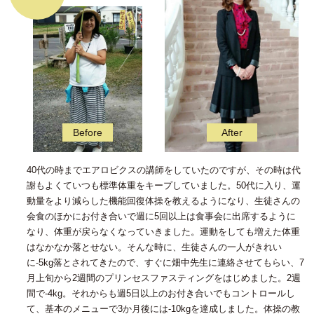
40代の時までエアロビクスの講師をしていたのですが、その時は代
謝もよくていつも標準体重をキープしていました。50代に入り、運
動量をより減らした機能回復体操を教えるようになり、生徒さんの
会食のほかにお付き合いで週に5回以上は食事会に出席するように
なり、体重が戻らなくなっていきました。運動をしても増えた体重
はなかなか落とせない。そんな時に、生徒さんの一人がきれい
に-5kg落とされてきたので、すぐに畑中先生に連絡させてもらい、7
月上旬から2週間のプリンセスファスティングをはじめました。2週
間で-4kg。それからも週5日以上のお付き合いでもコントロールし
て、基本のメニューで3か月後には-10kgを達成しました。体操の教