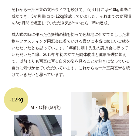
それから一汁三菜の玄米ライフを続けて、2か月目には−10kg達成に
成功でき、3か月目には−12kg達成していました。それまでの食習慣
を3か月間で矯正していただき気がついたら−15kg達成。
成人式の時に作った色振袖の袖を切って色無地に仕立て直しした着
物をファスティング同窓会に着ていける喜びに本当に嬉しいご縁を
いただいたとも思っています。1年前に畑中先生の講演会に行って
いただいたご縁。2019年年初の立てた肉体改造と健康管理に加え
て、以前よりも写真に写る自分の姿を見ることが好きになっている
自分に気づかせていただいています。これからも一汁三菜玄米を続
けていきたいと思っています。
-12kg
M・O様 (50代)