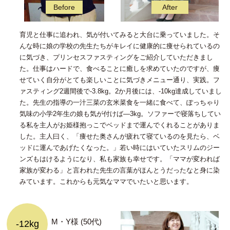
育児と仕事に追われ、気が付いてみると大台に乗っていました。そ
んな時に娘の学校の先生たちがキレイに健康的に痩せられているの
に気づき、プリンセスファスティングをご紹介していただきまし
た。仕事はハードで、食べることに癒しを求めていたのですが、痩
せていく自分がとても楽しいことに気づきメニュー通り、実践。フ
ァスティング2週間後で-3.8kg。2か月後には、-10kg達成していまし
た。先生の指導の一汁三菜の玄米菜食を一緒に食べて、ぽっちゃり
気味の小学2年生の娘も気が付けば―3kg。ソファーで寝落ちしてい
る私を主人がお姫様抱っこでベッドまで運んでくれることがありま
した。主人曰く、「痩せた奥さんが疲れて寝ているのを見たら、ベ
ッドに運んであげたくなった。」若い時にはいていたスリムのジー
ンズもはけるようになり、私も家族も幸せです。「ママが変われば
家族が変わる」と言われた先生の言葉がほんとうだったなと身に染
みています。これからも元気なママでいたいと思います。
M・Y様 (50代)
-12kg