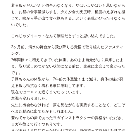
着る服がだんだんと似合わなくなり、やばいよやばいと思いながら
も、お昼の食事量減らすも、夕方夕食の支度時、極度のえぎれを感
じて、喉から手が出て食べ物あさる…という表現がぴったりなくら
いでした。
これじゃダイエットなんて無理だとずっと思い込んでました。
2ヶ月前、清水の舞台から飛び降りる覚悟で取り組んだファスティ
ング。
7年間徐々に増えてきていた体重。あのまま自覚がなく麻痺したま
ま、取り返しのつかない状態になる前に、先生に出会えて良かった
です。
子豚ちゃんの体型から、7年前の体重近くまで減り、身体の線が見
える服も抵抗なく着れる事に感動してます。
現在ではー６ｋｇ近くまでなっています。
意識も変わりました。
先生に出会わなければ、夢を見ながらも実践することなく、どこぞ
へまた勤めに出てたかもしれません。
兼ねてからの夢であったヨガインストラクターの資格をいただき、
ヨガを教えて行くつもりです。
まだまだ入り口に立ったばかりですが、自信持って前だけを見て進