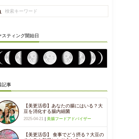
ァスティング開始日
着記事
【美更活⑥】あなたの腸にはいる？大
豆を消化する腸内細菌
2025-04-21
|
美腸フードアドバイザー
【美更活⑤】 食事でどう摂る？大豆の