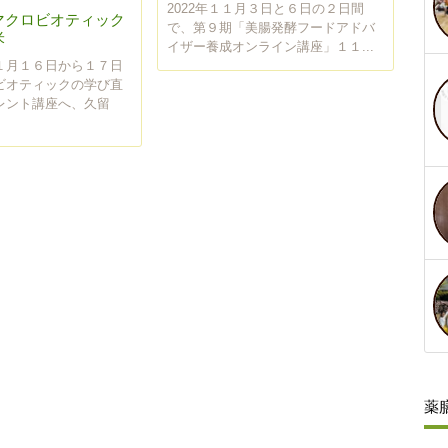
2022年１１月３日と６日の２日間
マクロビオティック
で、第９期「美腸発酵フードアドバ
米
イザー養成オンライン講座」１１...
１月１６日から１７日
ビオティックの学び直
レント講座へ、久留
薬