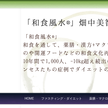
「和食風水®」畑中美
「和食風水®」
和食を通して、薬膳・漢方+マ
のや開運フードなどの和食文化
10年間で1,000人、-10kg
ンセスたちの症例でダイエット
HOME
ファスティング・ダイエット
薬膳・マクロ