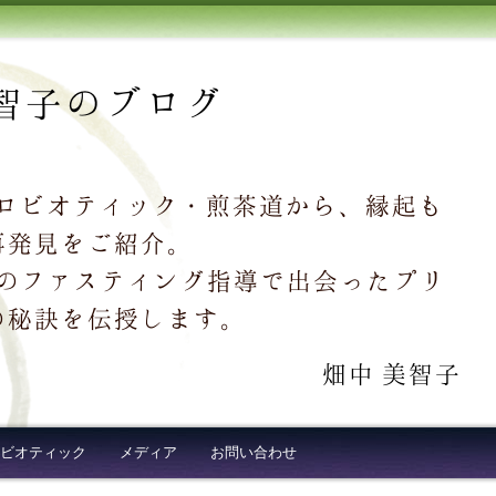
智子のブログ
クロビオティック・煎茶道から、縁起も
再発見をご紹介。
超え続出のファスティング指導で出会ったプリ
の秘訣を伝授します。
畑中 美智子
ビオティック
メディア
お問い合わせ