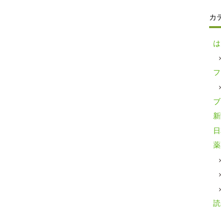
カ
は
フ
ブ
新
日
薬
読