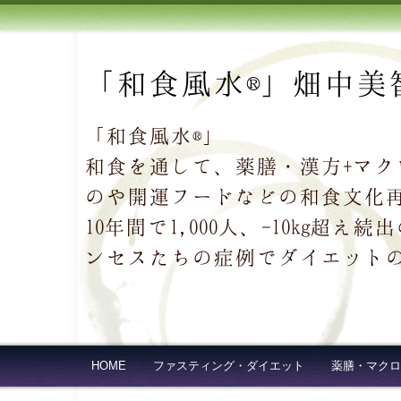
「和食風水®」畑中美
「和食風水®」
和食を通して、薬膳・漢方+マ
のや開運フードなどの和食文化
10年間で1,000人、-10kg
ンセスたちの症例でダイエット
HOME
ファスティング・ダイエット
薬膳・マクロ