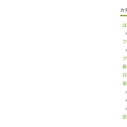
カ
は
フ
ブ
新
日
薬
読