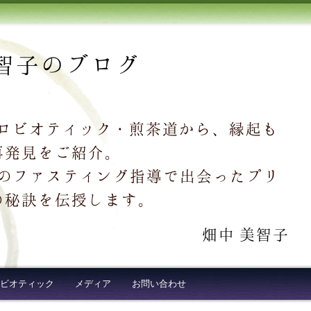
智子のブログ
クロビオティック・煎茶道から、縁起も
再発見をご紹介。
超え続出のファスティング指導で出会ったプリ
の秘訣を伝授します。
畑中 美智子
ビオティック
メディア
お問い合わせ