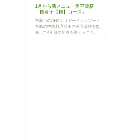
1月から新メニュー美容薬膳
「四君子【梅】コース」
宮崎市のANAホリデーインリゾート
宮崎の中国料理龍王の美容薬膳を監
修して4年目の新春を迎えること...