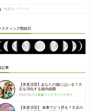
ァスティング開始日
着記事
【美更活⑥】あなたの腸にはいる？大
豆を消化する腸内細菌
2025-04-21
|
美腸フードアドバイザー
【美更活⑤】 食事でどう摂る？大豆の