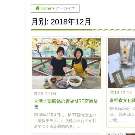
Home
アーカイブ
月別: 2018年12月
2018-12-17
2018-12-05
京都食文化
甘酒で薬膳鍋の素＠MRT宮崎放
送
茶懐石の先生
目。 最終日
2018年12月4日に、MRT宮崎放送の
い物。 ...
「情報テラス」に放映されたのが甘
酒でつくる薬膳鍋の素。 ...