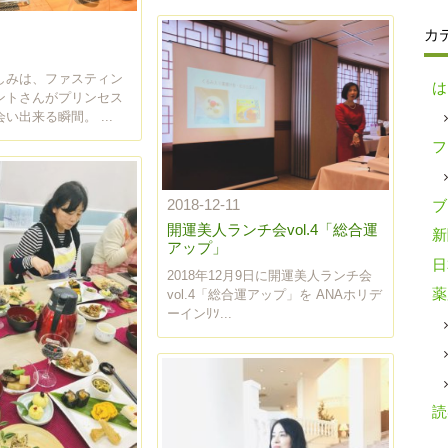
カ
しみは、ファスティン
は
ントさんがプリンセス
い出来る瞬間。 ...
フ
2018-12-11
ブ
開運美人ランチ会vol.4「総合運
新
アップ」
日
2018年12月9日に開運美人ランチ会
薬
vol.4「総合運アップ」を ANAホリデ
ーインﾘｿ...
読