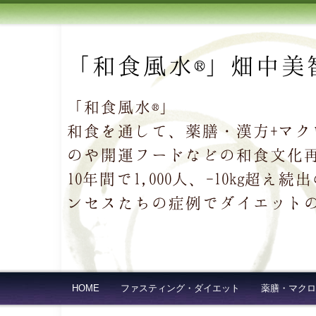
「和食風水®」畑中美
「和食風水®」
和食を通して、薬膳・漢方+マ
のや開運フードなどの和食文化
10年間で1,000人、-10kg
ンセスたちの症例でダイエット
HOME
ファスティング・ダイエット
薬膳・マクロ