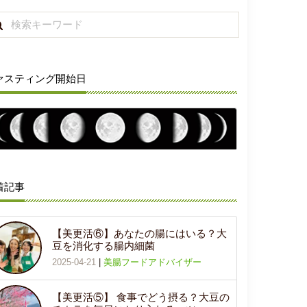
ァスティング開始日
着記事
【美更活⑥】あなたの腸にはいる？大
豆を消化する腸内細菌
2025-04-21
|
美腸フードアドバイザー
【美更活⑤】 食事でどう摂る？大豆の