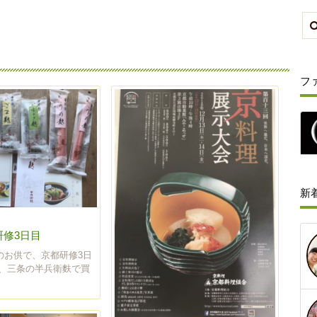
フ
新
研修3日目
のお供で、京都研修3日
は、三条の半兵衛麩で買