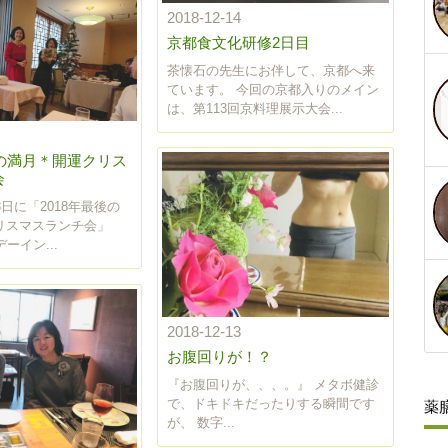
2018-12-14
京都食文化研修2日目
茶懐石の先生にお伴して、京都へ来
ています。 今回の京都入りのメイン
は、第113回京料理展示大会...
後の満月＊開運クリス
会
23日に「2018年最後の
リスマスランチ会」
ーイン...
2018-12-13
お腹回りが！？
『お腹回りが、、、。』 メタボ健診
で、ドキドキだったりする瞬間です
薬
が、 数字...