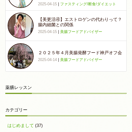
2025-04-15
|
ファスティング/断食/ダイエット
【美更活④】エストロゲンの代わりって？
腸内細菌との関係
2025-04-15
|
美腸フードアドバイザー
２０２５年４月美腸発酵フード神戸オフ会
2025-04-14
|
美腸フードアドバイザー
薬膳レッスン
カテゴリー
はじめまして
(37)