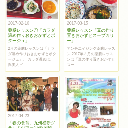
2017-02-16
2017-03-15
薬膳レッスン①「カラダ
薬膳レッスン「豆の作り
温め作りおきおかずとポ
置きおかずとスープカリ
タージュ」
ー」
2月の薬膳レッスンは「カラ
アンチエイジング薬膳レッス
ダ温め作りおきおかずとポタ
ン 2017年３月の薬膳レッス
ージュ」。 カラダ温めは、
ンは「豆の作り置きおかずと
温美人ビ...
スー...
2017-04-23
「春の食育」九州横断グ
ランドツアー①:延岡編