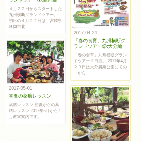
４月２２日からスタートした
九州横断グランドツアー。
初日の４月２２日は、宮崎県
延岡市北...
2017-04-24
「春の食育」九州横断グ
ランドツアー②:大分編
「春の食育」九州横断グラン
ドツアー２日目。 2017年4月
２３日は大分農業公園にての
「から...
2017-05-01
初夏の薬膳レッスン
薬膳レッスン 初夏からの薬
膳レッスン 2017年5月から7
月教室案内です。 ...