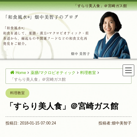
「すらり美人食」＠宮崎ガス館
「和食風水®」畑中美智子のブログ
「和食風水®」
和食を通して、薬膳・漢方+マクロビオティック・煎
茶道から、縁起ものや開運フードなどの和食文化再
発見をご紹介。
畑中 美智子
Home
薬膳/マクロビオティック
料理教室
「すらり美人食」＠宮崎ガス館
料理教室
「すらり美人食」＠宮崎ガス館
投稿日: 2018-01-15 07:00:24
投稿者:
畑中美智子