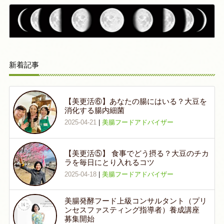
新着記事
【美更活⑥】あなたの腸にはいる？大豆を
消化する腸内細菌
2025-04-21
|
美腸フードアドバイザー
【美更活⑤】 食事でどう摂る？大豆のチカ
ラを毎日にとり入れるコツ
2025-04-18
|
美腸フードアドバイザー
美腸発酵フード上級コンサルタント（プリ
ンセスファスティング指導者）養成講座
募集開始