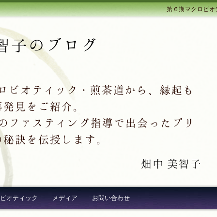
第６期マクロビオ
智子のブログ
クロビオティック・煎茶道から、縁起も
再発見をご紹介。
超え続出のファスティング指導で出会ったプリ
の秘訣を伝授します。
畑中 美智子
ビオティック
メディア
お問い合わせ