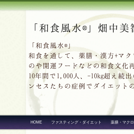
「和食風水®」畑中美
「和食風水®」
和食を通して、薬膳・漢方+マ
のや開運フードなどの和食文化
10年間で1,000人、-10kg
ンセスたちの症例でダイエット
HOME
ファスティング・ダイエット
薬膳・マクロ