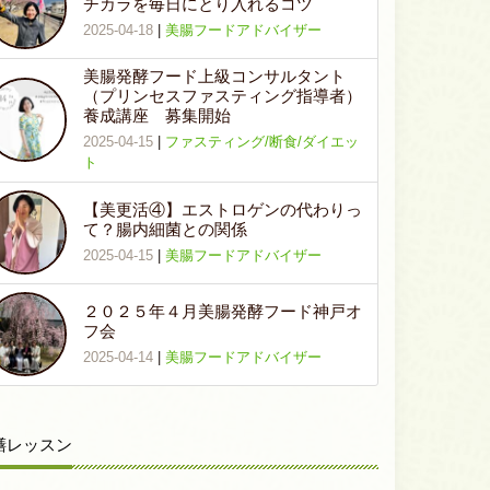
チカラを毎日にとり入れるコツ
2025-04-18
|
美腸フードアドバイザー
美腸発酵フード上級コンサルタント
（プリンセスファスティング指導者）
養成講座 募集開始
2025-04-15
|
ファスティング/断食/ダイエッ
ト
【美更活④】エストロゲンの代わりっ
て？腸内細菌との関係
2025-04-15
|
美腸フードアドバイザー
２０２５年４月美腸発酵フード神戸オ
フ会
2025-04-14
|
美腸フードアドバイザー
膳レッスン