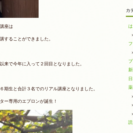
カ
は
講座は
講することができました。
フ
ブ
以来で今年に入って２回目となりました。
新
日
薬
６期生と合計３名でのリアル講座となりました。
ター専用のエプロンが誕生！
読