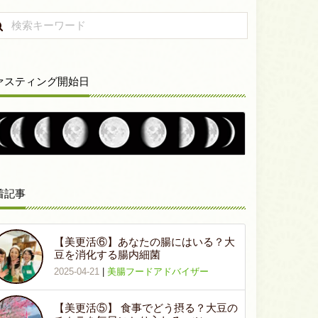
ァスティング開始日
着記事
【美更活⑥】あなたの腸にはいる？大
豆を消化する腸内細菌
2025-04-21
|
美腸フードアドバイザー
【美更活⑤】 食事でどう摂る？大豆の