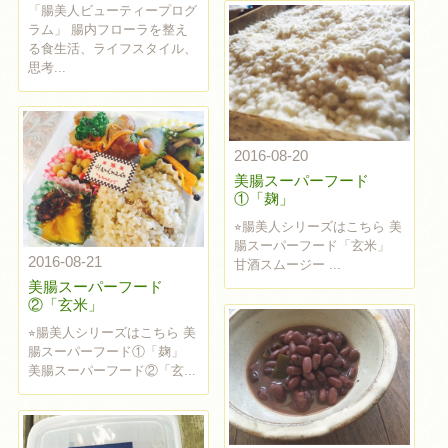
「腸美人ビューティープログ
ラム」 腸内フローラを整え
る食生活、ライフスタイル、
思考...
2016-08-20
美腸スーパーフード
①「麹」
⭐︎腸美人シリーズはこちら 美
腸スーパーフード「玄米」
2016-08-21
甘酒スムージー ...
美腸スーパーフード
②「玄米」
⭐︎腸美人シリーズはこちら 美
腸スーパーフード①「麹」
美腸スーパーフード②「玄...