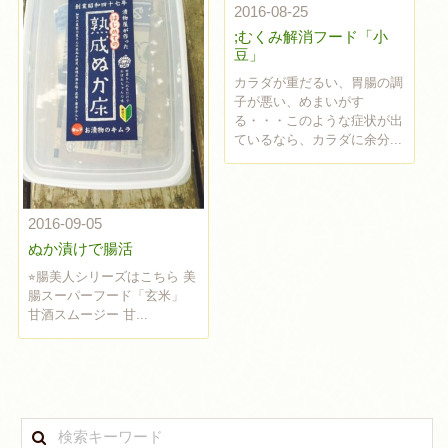
2016-08-25
;むくみ解消フード「小
豆」
カラダが重だるい、胃腸の調
子が悪い、めまいがす
る・・・このような症状が出
ているなら、カラダに余分...
2016-09-05
ぬか漬けで腸活
⭐︎腸美人シリーズはこちら 美
腸スーパーフード「玄米」
甘酒スムージー 甘...