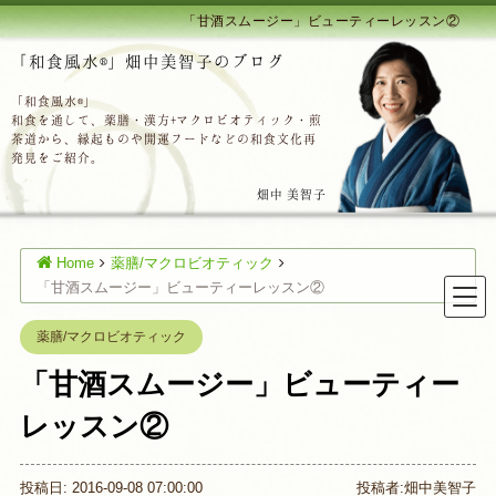
「甘酒スムージー」ビューティーレッスン②
「和食風水®」畑中美智子のブログ
「和食風水®」
和食を通して、薬膳・漢方+マクロビオティック・煎
茶道から、縁起ものや開運フードなどの和食文化再
発見をご紹介。
畑中 美智子
Home
薬膳/マクロビオティック
「甘酒スムージー」ビューティーレッスン②
薬膳/マクロビオティック
「甘酒スムージー」ビューティー
レッスン②
投稿日: 2016-09-08 07:00:00
投稿者:
畑中美智子