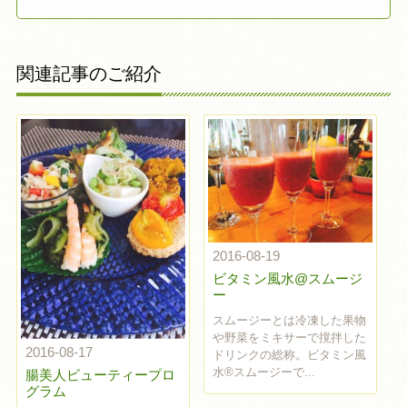
関連記事のご紹介
2016-08-19
ビタミン風水@スムージ
ー
スムージーとは冷凍した果物
や野菜をミキサーで撹拌した
2016-08-17
ドリンクの総称。ビタミン風
水®︎スムージーで...
腸美人ビューティープロ
グラム