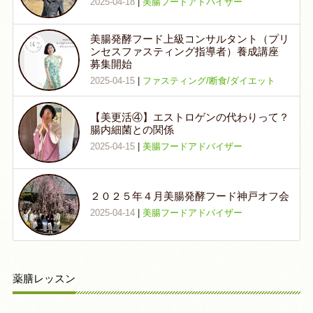
2025-04-18
|
美腸フードアドバイザー
美腸発酵フード上級コンサルタント（プリ
ンセスファスティング指導者）養成講座
募集開始
2025-04-15
|
ファスティング/断食/ダイエット
【美更活④】エストロゲンの代わりって？
腸内細菌との関係
2025-04-15
|
美腸フードアドバイザー
２０２５年４月美腸発酵フード神戸オフ会
2025-04-14
|
美腸フードアドバイザー
薬膳レッスン