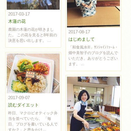
2017-03-17
木蓮の花
農園の木蓮の花が咲きまし
2017-08-17
た。 この花を見ると8年前の
はじめまして
決意を思い出します。 ...
「和食風水®」ｻﾝｼｬｲﾝﾌｧｰﾑ・
畑中美智子のブログを読んで
いただき、ありがとうござい
ます。 ...
2017-09-07
読むダイエット
昨日、マクロビオティック弁
当を並べていたら、 「毎
日、ブログを書いている人で
すか？」と声をかけ...