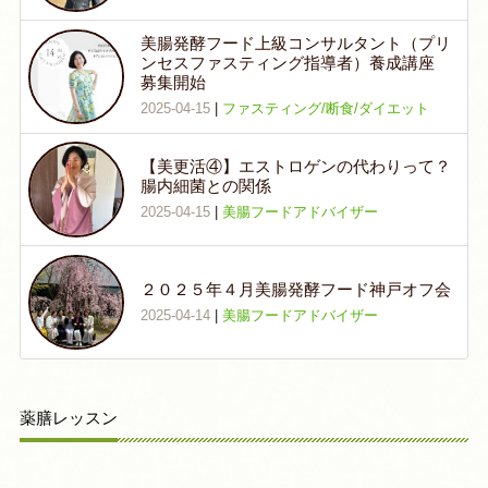
美腸発酵フード上級コンサルタント（プリ
ンセスファスティング指導者）養成講座
募集開始
2025-04-15
|
ファスティング/断食/ダイエット
【美更活④】エストロゲンの代わりって？
腸内細菌との関係
2025-04-15
|
美腸フードアドバイザー
２０２５年４月美腸発酵フード神戸オフ会
2025-04-14
|
美腸フードアドバイザー
薬膳レッスン