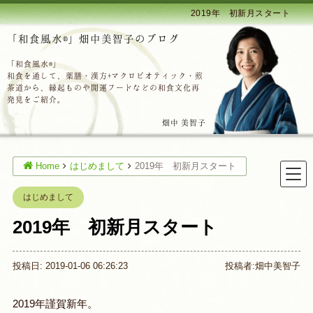
2019年 初新月スタート
「和食風水®」畑中美智子のブログ
「和食風水®」
和食を通して、薬膳・漢方+マクロビオティック・煎
茶道から、縁起ものや開運フードなどの和食文化再
発見をご紹介。
畑中 美智子
Home
はじめまして
2019年 初新月スタート
はじめまして
2019年 初新月スタート
投稿日: 2019-01-06 06:26:23
投稿者:
畑中美智子
2019年謹賀新年。