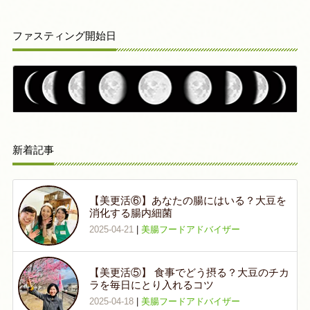
ファスティング開始日
新着記事
【美更活⑥】あなたの腸にはいる？大豆を
消化する腸内細菌
2025-04-21
|
美腸フードアドバイザー
【美更活⑤】 食事でどう摂る？大豆のチカ
ラを毎日にとり入れるコツ
2025-04-18
|
美腸フードアドバイザー