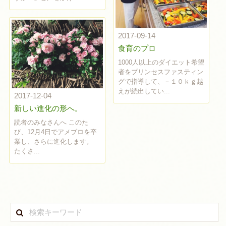
2017-09-14
食育のプロ
1000人以上のダイエット希望
者をプリンセスファスティン
グで指導して、－１０ｋｇ越
えが続出してい...
2017-12-04
新しい進化の形へ。
読者のみなさんへ このた
び、12月4日でアメブロを卒
業し、さらに進化します。
たくさ...