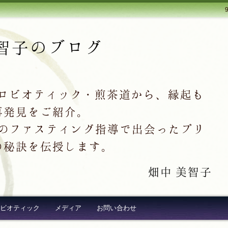
智子のブログ
クロビオティック・煎茶道から、縁起も
再発見をご紹介。
超え続出のファスティング指導で出会ったプリ
の秘訣を伝授します。
畑中 美智子
ビオティック
メディア
お問い合わせ