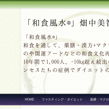
「和食風水®」畑中美
「和食風水®」
和食を通して、薬膳・漢方+マ
のや開運フードなどの和食文化
10年間で1,000人、-10kg
ンセスたちの症例でダイエット
HOME
ファスティング・ダイエット
薬膳・マクロ