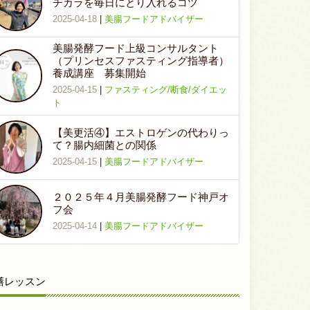
チカラを毎日にとり入れるコツ
2025-04-18
|
美腸フードアドバイザー
美腸発酵フード上級コンサルタント
（プリンセスファスティング指導者）
養成講座 募集開始
2025-04-15
|
ファスティング/断食/ダイエッ
ト
【美更活④】エストロゲンの代わりっ
て？腸内細菌との関係
2025-04-15
|
美腸フードアドバイザー
２０２５年４月美腸発酵フード神戸オ
フ会
2025-04-14
|
美腸フードアドバイザー
膳レッスン