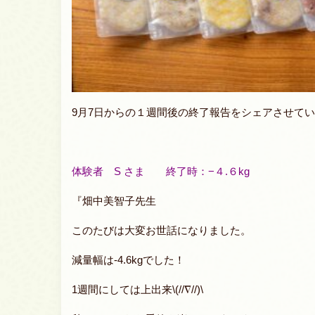
9月7日からの１週間後の終了報告をシェアさせて
体験者 S さま 終了時：−４.６kg
『畑中美智子先生
このたびは大変お世話になりました。
減量幅は-4.6kgでした！
1週間にしては上出来\(//∇//)\