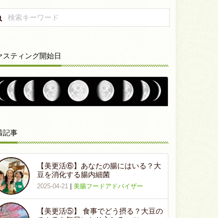
ァスティング開始日
着記事
【美更活⑥】あなたの腸にはいる？大
豆を消化する腸内細菌
2025-04-21
|
美腸フードアドバイザー
【美更活⑤】 食事でどう摂る？大豆の