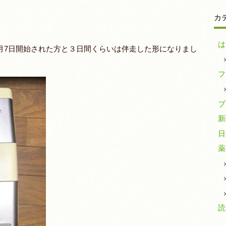
カ
は
9月7日開始された方と３日間くらいは伴走した形になりまし
フ
ブ
新
日
薬
読