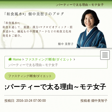
;パーティーで太る理由～モテ女子
「和食風水®」畑中美智子のブログ
「和食風水®」
和食を通して、薬膳・漢方+マクロビオティック・煎
茶道から、縁起ものや開運フードなどの和食文化再
発見をご紹介。
畑中 美智子
Home
ファスティング/断食/ダイエット
;パーティーで太る理由～モテ女子
ファスティング/断食/ダイエット
;パーティーで太る理由～モテ女子
投稿日: 2016-10-24 07:00:00
投稿者:
畑中美智子