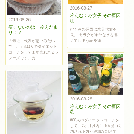
2016-08-27
冷えむくみ女子 その原因
2016-08-26
①
痩せないのは、冷えだま
むくみの原因は水分代謝不
り！？
良。 カラダが余分な水を蓄
えてしまう証を漢...
「最近、代謝が悪いみたい
で---。」800人のダイエット
コーチをしてまず言われるフ
レーズです。カ...
2016-08-28
冷えむくみ女子 その原因
②
800人のダイエットコーチを
して、2ヶ月以内に-10kgに成
功される方が結構な割合で...