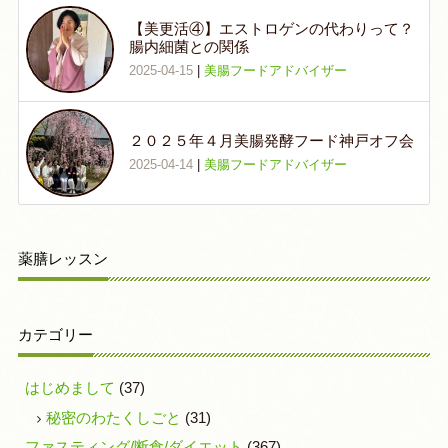
【美更活④】エストロゲンの代わりって？
腸内細菌との関係
2025-04-15
|
美腸フードアドバイザー
２０２５年４月美腸発酵フード神戸オフ会
2025-04-14
|
美腸フードアドバイザー
薬膳レッスン
カテゴリー
はじめまして
(37)
秘密のわたくしごと
(31)
ファスティング/断食/ダイエット
(367)