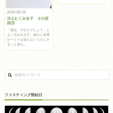
2016-08-29
冷えむくみ女子 その原
因③
「最近、やせたでしょ？」と
よく言われます。確かに体重
がー２ｋｇ知らないうちにす
るっと落ち...
ファスティング開始日