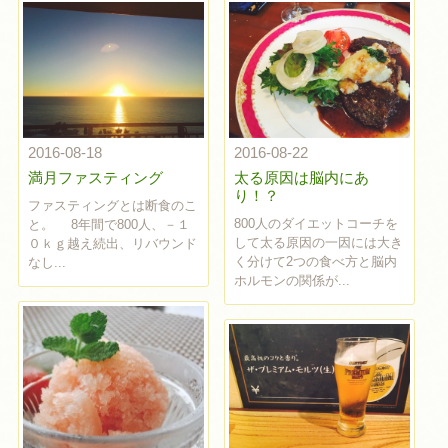
2016-08-18
2016-08-22
満月ファスティング
太る原因は脳内にあ
り！？
ファスティングとは断食のこ
800人のダイエットコーチを
と。 8年間で800人、－１
して太る原因の一因には大き
０ｋｇ越え続出、リバウンド
く分けて2つの食べ方と脳内
なし...
ホルモンの関係が...