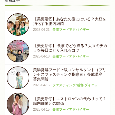
新着記事
【美更活⑥】あなたの腸にはいる？大豆を
消化する腸内細菌
2025-04-21
|
美腸フードアドバイザー
【美更活⑤】 食事でどう摂る？大豆のチカ
ラを毎日にとり入れるコツ
2025-04-18
|
美腸フードアドバイザー
美腸発酵フード上級コンサルタント（プリ
ンセスファスティング指導者）養成講座
募集開始
2025-04-15
|
ファスティング/断食/ダイエット
【美更活④】エストロゲンの代わりって？
腸内細菌との関係
2025-04-15
|
美腸フードアドバイザー