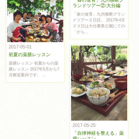
ランドツアー②:大分編
「春の食育」九州横断グラン
ドツアー２日目。 2017年4月
２３日は大分農業公園にての
「から...
2017-05-01
初夏の薬膳レッスン
薬膳レッスン 初夏からの薬
膳レッスン 2017年5月から7
月教室案内です。 ...
2017-05-25
「自律神経を整える」薬
膳レッスン