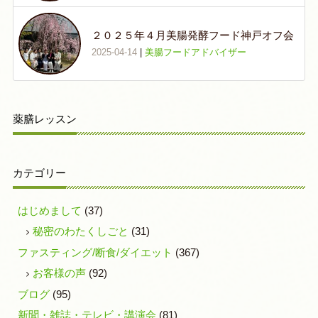
２０２５年４月美腸発酵フード神戸オフ会
2025-04-14
|
美腸フードアドバイザー
薬膳レッスン
カテゴリー
はじめまして
(37)
秘密のわたくしごと
(31)
ファスティング/断食/ダイエット
(367)
お客様の声
(92)
ブログ
(95)
新聞・雑誌・テレビ・講演会
(81)