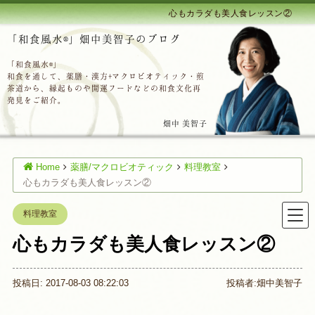
心もカラダも美人食レッスン②
「和食風水®」畑中美智子のブログ
「和食風水®」
和食を通して、薬膳・漢方+マクロビオティック・煎
茶道から、縁起ものや開運フードなどの和食文化再
発見をご紹介。
畑中 美智子
Home
薬膳/マクロビオティック
料理教室
心もカラダも美人食レッスン②
料理教室
心もカラダも美人食レッスン②
投稿日: 2017-08-03 08:22:03
投稿者:
畑中美智子