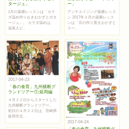
タージュ」
ー」
2月の薬膳レッスンは「カラ
アンチエイジング薬膳レッス
ダ温め作りおきおかずとポタ
ン 2017年３月の薬膳レッス
ージュ」。 カラダ温めは、
ンは「豆の作り置きおかずと
温美人ビ...
スー...
2017-04-23
「春の食育」九州横断グ
ランドツアー①:延岡編
４月２２日からスタートした
九州横断グランドツアー。
初日の４月２２日は、宮崎県
延岡市北...
2017-04-24
「春の食育」九州横断グ