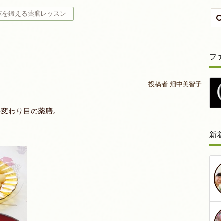
パを鍛える薬膳レッスン
ン
フ
投稿者:
畑中美智子
の変わり目の薬膳。
新