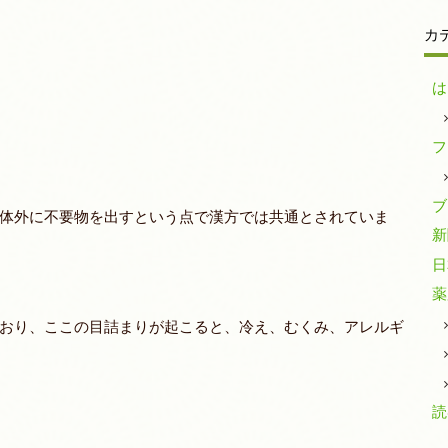
カ
は
フ
ブ
体外に不要物を出すという点で漢方では共通とされていま
新
日
薬
おり、ここの目詰まりが起こると、冷え、むくみ、アレルギ
読