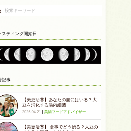
ァスティング開始日
着記事
【美更活⑥】あなたの腸にはいる？大
豆を消化する腸内細菌
2025-04-21
|
美腸フードアドバイザー
【美更活⑤】 食事でどう摂る？大豆の