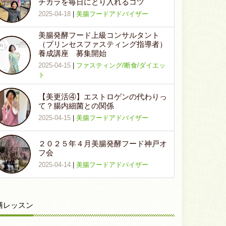
チカラを毎日にとり入れるコツ
2025-04-18
|
美腸フードアドバイザー
美腸発酵フード上級コンサルタント
（プリンセスファスティング指導者）
養成講座 募集開始
2025-04-15
|
ファスティング/断食/ダイエッ
ト
【美更活④】エストロゲンの代わりっ
て？腸内細菌との関係
2025-04-15
|
美腸フードアドバイザー
２０２５年４月美腸発酵フード神戸オ
フ会
2025-04-14
|
美腸フードアドバイザー
膳レッスン