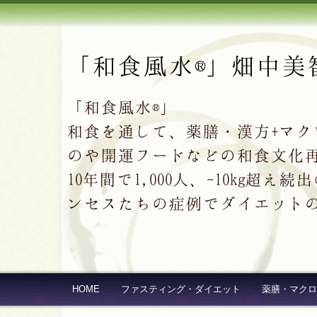
「和食風水®」畑中美
「和食風水®」
和食を通して、薬膳・漢方+マ
のや開運フードなどの和食文化
10年間で1,000人、-10kg
ンセスたちの症例でダイエット
HOME
ファスティング・ダイエット
薬膳・マクロ