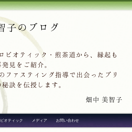
智子のブログ
クロビオティック・煎茶道から、縁起も
再発見をご紹介。
超え続出のファスティング指導で出会ったプリ
の秘訣を伝授します。
畑中 美智子
ビオティック
メディア
お問い合わせ