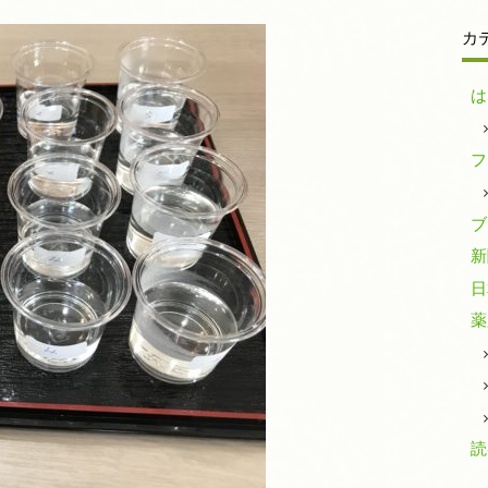
カ
は
フ
ブ
新
日
薬
読