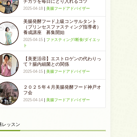
チカラを毎日にとり入れるコツ
2025-04-18
|
美腸フードアドバイザー
美腸発酵フード上級コンサルタント
（プリンセスファスティング指導者）
養成講座 募集開始
2025-04-15
|
ファスティング/断食/ダイエッ
ト
【美更活④】エストロゲンの代わりっ
て？腸内細菌との関係
2025-04-15
|
美腸フードアドバイザー
２０２５年４月美腸発酵フード神戸オ
フ会
2025-04-14
|
美腸フードアドバイザー
膳レッスン