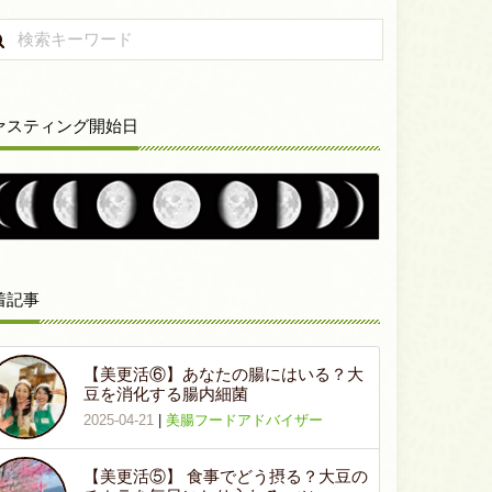
ァスティング開始日
着記事
【美更活⑥】あなたの腸にはいる？大
豆を消化する腸内細菌
2025-04-21
|
美腸フードアドバイザー
【美更活⑤】 食事でどう摂る？大豆の