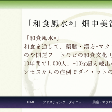
「和食風水®」畑中美
「和食風水®」
和食を通して、薬膳・漢方+マ
のや開運フードなどの和食文化
10年間で1,000人、-10kg
ンセスたちの症例でダイエット
HOME
ファスティング・ダイエット
薬膳・マクロ