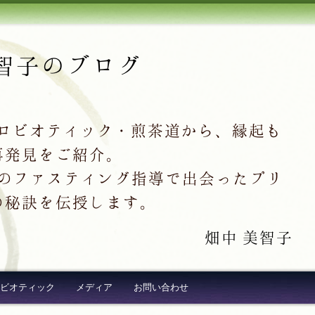
智子のブログ
クロビオティック・煎茶道から、縁起も
再発見をご紹介。
超え続出のファスティング指導で出会ったプリ
の秘訣を伝授します。
畑中 美智子
ビオティック
メディア
お問い合わせ