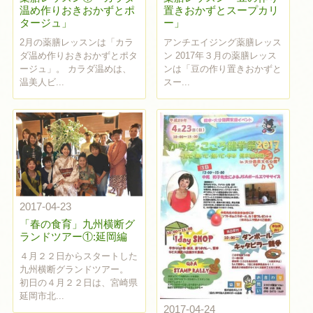
温め作りおきおかずとポ
置きおかずとスープカリ
タージュ」
ー」
2月の薬膳レッスンは「カラ
アンチエイジング薬膳レッス
ダ温め作りおきおかずとポタ
ン 2017年３月の薬膳レッス
ージュ」。 カラダ温めは、
ンは「豆の作り置きおかずと
温美人ビ...
スー...
2017-04-23
「春の食育」九州横断グ
ランドツアー①:延岡編
４月２２日からスタートした
九州横断グランドツアー。
初日の４月２２日は、宮崎県
延岡市北...
2017-04-24