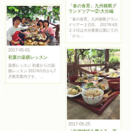
「春の食育」九州横断グ
ランドツアー②:大分編
「春の食育」九州横断グラン
ドツアー２日目。 2017年4月
２３日は大分農業公園にての
「から...
2017-05-01
初夏の薬膳レッスン
薬膳レッスン 初夏からの薬
膳レッスン 2017年5月から7
月教室案内です。 ...
2017-05-25