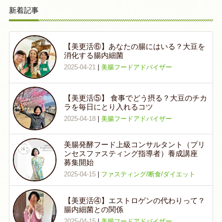
新着記事
【美更活⑥】あなたの腸にはいる？大豆を
消化する腸内細菌
2025-04-21
|
美腸フードアドバイザー
【美更活⑤】 食事でどう摂る？大豆のチカ
ラを毎日にとり入れるコツ
2025-04-18
|
美腸フードアドバイザー
美腸発酵フード上級コンサルタント（プリ
ンセスファスティング指導者）養成講座
募集開始
2025-04-15
|
ファスティング/断食/ダイエット
【美更活④】エストロゲンの代わりって？
腸内細菌との関係
2025-04-15
|
美腸フードアドバイザー