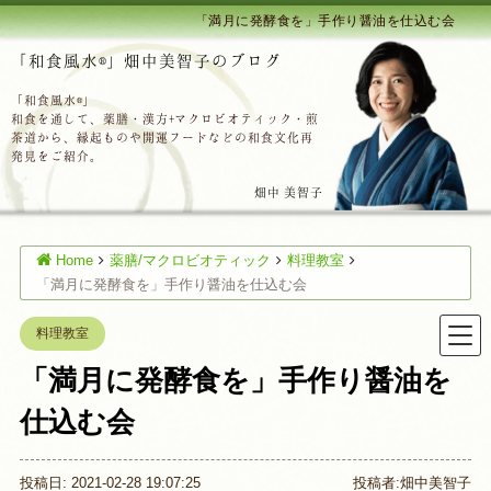
「満月に発酵食を」手作り醤油を仕込む会
「和食風水®」畑中美智子のブログ
「和食風水®」
和食を通して、薬膳・漢方+マクロビオティック・煎
茶道から、縁起ものや開運フードなどの和食文化再
発見をご紹介。
畑中 美智子
Home
薬膳/マクロビオティック
料理教室
「満月に発酵食を」手作り醤油を仕込む会
料理教室
「満月に発酵食を」手作り醤油を
仕込む会
投稿日: 2021-02-28 19:07:25
投稿者:
畑中美智子