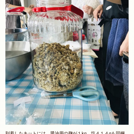
到着したキットには、醤油用の麹が１kg、塩４１４gも同梱