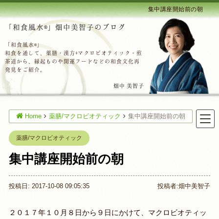
集中講座開始前の朝
「和食風水®」畑中美智子のブログ
「和食風水®」
和食を通して、薬膳・漢方+マクロビオティック・煎
茶道から、縁起ものや開運フードなどの和食文化再
発見をご紹介。
畑中 美智子
Home
薬膳/マクロビオティック
集中講座開始前の朝
薬膳/マクロビオティック
集中講座開始前の朝
投稿日: 2017-10-08 09:05:35
投稿者:
畑中美智子
２０１７年１０月８日から９日にかけて、マクロビオティッ