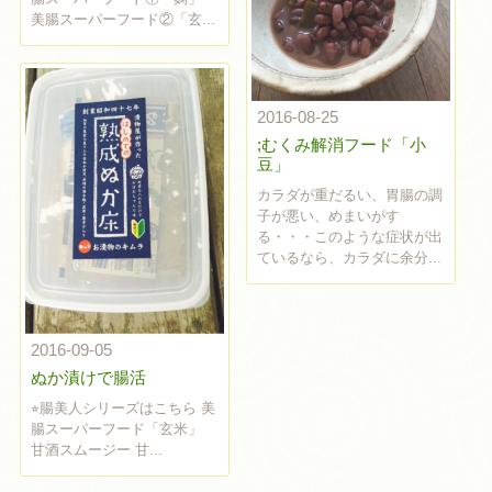
美腸スーパーフード②「玄...
2016-08-25
;むくみ解消フード「小
豆」
カラダが重だるい、胃腸の調
子が悪い、めまいがす
る・・・このような症状が出
ているなら、カラダに余分...
2016-09-05
ぬか漬けで腸活
⭐︎腸美人シリーズはこちら 美
腸スーパーフード「玄米」
甘酒スムージー 甘...