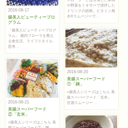
や野菜をミキサーで撹拌した
2016-08-17
ドリンクの総称。ビタミン風
水®︎スムージーで...
腸美人ビューティープロ
グラム
「腸美人ビューティープログ
ラム」 腸内フローラを整え
る食生活、ライフスタイル、
思考...
2016-08-20
美腸スーパーフード
①「麹」
⭐︎腸美人シリーズはこちら 美
腸スーパーフード「玄米」
2016-08-21
甘酒スムージー ...
美腸スーパーフード
②「玄米」
⭐︎腸美人シリーズはこちら 美
腸スーパーフード①「麹」