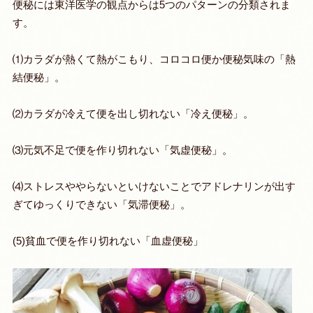
便秘には東洋医学の観点からは5つのパターンの分類されま
す。
⑴カラダが熱くて熱がこもり、コロコロ便か便秘気味の「熱
結便秘」。
⑵カラダが冷えて便を出し切れない「冷え便秘」。
⑶元気不足で便を作り切れない「気虚便秘」。
⑷ストレスややらないといけないことでアドレナリンが出す
ぎてゆっくりできない「気滞便秘」。
(5)貧血で便を作り切れない「血虚便秘」