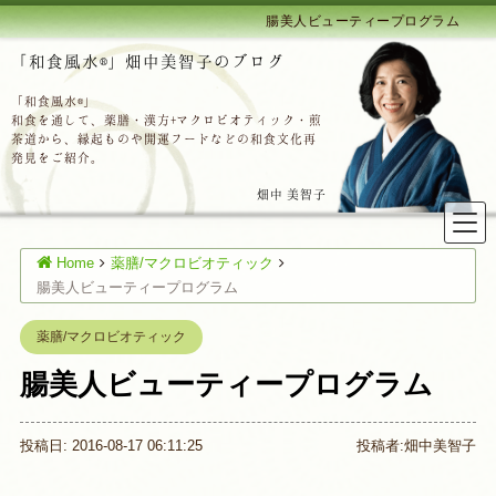
腸美人ビューティープログラム
「和食風水®」畑中美智子のブログ
「和食風水®」
和食を通して、薬膳・漢方+マクロビオティック・煎
茶道から、縁起ものや開運フードなどの和食文化再
発見をご紹介。
畑中 美智子
Home
薬膳/マクロビオティック
腸美人ビューティープログラム
薬膳/マクロビオティック
腸美人ビューティープログラム
投稿日: 2016-08-17 06:11:25
投稿者:
畑中美智子