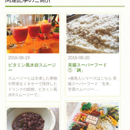
2016-08-19
2016-08-20
ビタミン風水@スムージ
美腸スーパーフード
ー
①「麹」
スムージーとは冷凍した果物
⭐︎腸美人シリーズはこちら 美
や野菜をミキサーで撹拌した
腸スーパーフード「玄米」
ドリンクの総称。ビタミン風
甘酒スムージー ...
水®︎スムージーで...