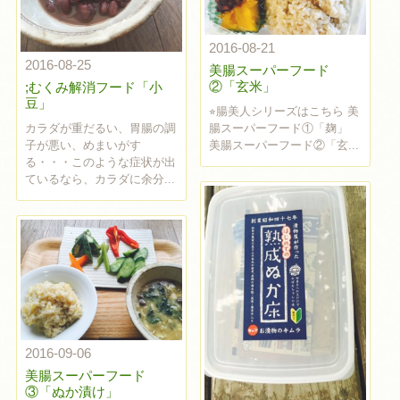
2016-08-21
2016-08-25
美腸スーパーフード
②「玄米」
;むくみ解消フード「小
豆」
⭐︎腸美人シリーズはこちら 美
カラダが重だるい、胃腸の調
腸スーパーフード①「麹」
子が悪い、めまいがす
美腸スーパーフード②「玄...
る・・・このような症状が出
ているなら、カラダに余分...
2016-09-06
美腸スーパーフード
③「ぬか漬け」