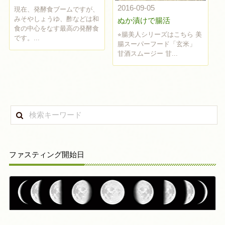
2016-09-05
現在、発酵食ブームですが、
みそやしょうゆ、酢などは和
ぬか漬けで腸活
食の中心をなす最高の発酵食
⭐︎腸美人シリーズはこちら 美
です。...
腸スーパーフード「玄米」
甘酒スムージー 甘...
ファスティング開始日