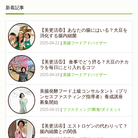
新着記事
【美更活⑥】あなたの腸にはいる？大豆を
消化する腸内細菌
2025-04-21
|
美腸フードアドバイザー
【美更活⑤】 食事でどう摂る？大豆のチカ
ラを毎日にとり入れるコツ
2025-04-18
|
美腸フードアドバイザー
美腸発酵フード上級コンサルタント（プリ
ンセスファスティング指導者）養成講座
募集開始
2025-04-15
|
ファスティング/断食/ダイエット
【美更活④】エストロゲンの代わりって？
腸内細菌との関係