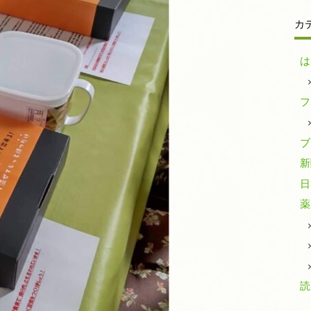
カ
は
フ
ブ
新
日
薬
読