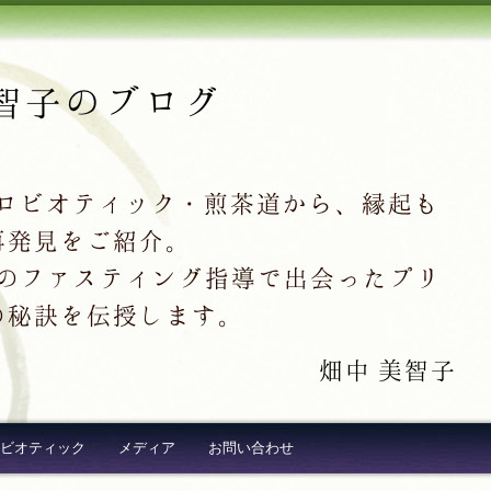
智子のブログ
クロビオティック・煎茶道から、縁起も
再発見をご紹介。
超え続出のファスティング指導で出会ったプリ
の秘訣を伝授します。
畑中 美智子
ビオティック
メディア
お問い合わせ