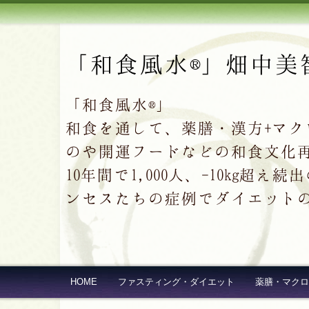
「和食風水®」畑中美
「和食風水®」
和食を通して、薬膳・漢方+マ
のや開運フードなどの和食文化
10年間で1,000人、-10kg
ンセスたちの症例でダイエット
HOME
ファスティング・ダイエット
薬膳・マクロ