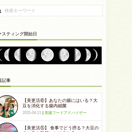
ァスティング開始日
着記事
【美更活⑥】あなたの腸にはいる？大
豆を消化する腸内細菌
2025-04-21
|
美腸フードアドバイザー
【美更活⑤】 食事でどう摂る？大豆の