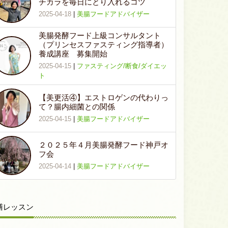
チカラを毎日にとり入れるコツ
2025-04-18
|
美腸フードアドバイザー
美腸発酵フード上級コンサルタント
（プリンセスファスティング指導者）
養成講座 募集開始
2025-04-15
|
ファスティング/断食/ダイエッ
ト
【美更活④】エストロゲンの代わりっ
て？腸内細菌との関係
2025-04-15
|
美腸フードアドバイザー
２０２５年４月美腸発酵フード神戸オ
フ会
2025-04-14
|
美腸フードアドバイザー
膳レッスン