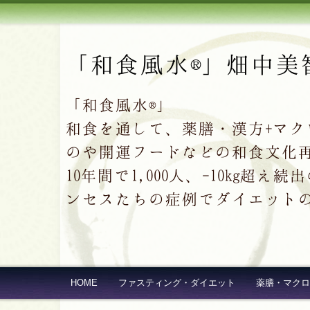
「和食風水®」畑中美
「和食風水®」
和食を通して、薬膳・漢方+マ
のや開運フードなどの和食文化
10年間で1,000人、-10kg
ンセスたちの症例でダイエット
HOME
ファスティング・ダイエット
薬膳・マクロ