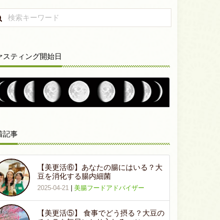
ァスティング開始日
着記事
【美更活⑥】あなたの腸にはいる？大
豆を消化する腸内細菌
2025-04-21
|
美腸フードアドバイザー
【美更活⑤】 食事でどう摂る？大豆の