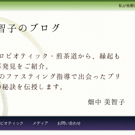
私が発酵
智子のブログ
クロビオティック・煎茶道から、縁起も
再発見をご紹介。
超え続出のファスティング指導で出会ったプリ
の秘訣を伝授します。
畑中 美智子
ビオティック
メディア
お問い合わせ