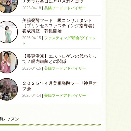
チカラを毎日にとり入れるコツ
2025-04-18
|
美腸フードアドバイザー
美腸発酵フード上級コンサルタント
（プリンセスファスティング指導者）
養成講座 募集開始
2025-04-15
|
ファスティング/断食/ダイエッ
ト
【美更活④】エストロゲンの代わりっ
て？腸内細菌との関係
2025-04-15
|
美腸フードアドバイザー
２０２５年４月美腸発酵フード神戸オ
フ会
2025-04-14
|
美腸フードアドバイザー
膳レッスン