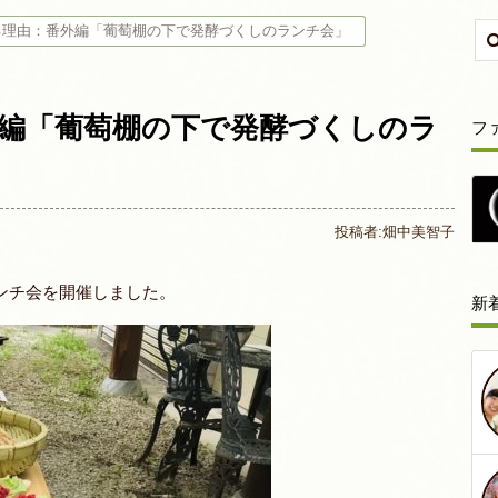
る理由：番外編「葡萄棚の下で発酵づくしのランチ会」
編「葡萄棚の下で発酵づくしのラ
フ
投稿者:
畑中美智子
ンチ会を開催しました。
新