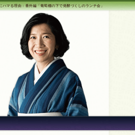
にハマる理由：番外編「葡萄棚の下で発酵づくしのランチ会」