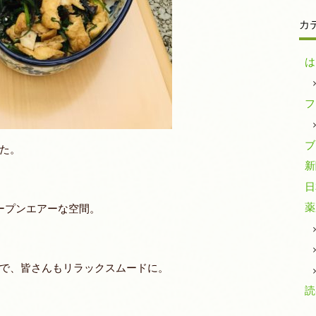
カ
は
フ
ブ
た。
新
日
薬
ープンエアーな空間。
で、皆さんもリラックスムードに。
読