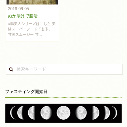
2016-09-05
ぬか漬けで腸活
⭐︎腸美人シリーズはこちら 美
腸スーパーフード「玄米」
甘酒スムージー 甘...
ファスティング開始日