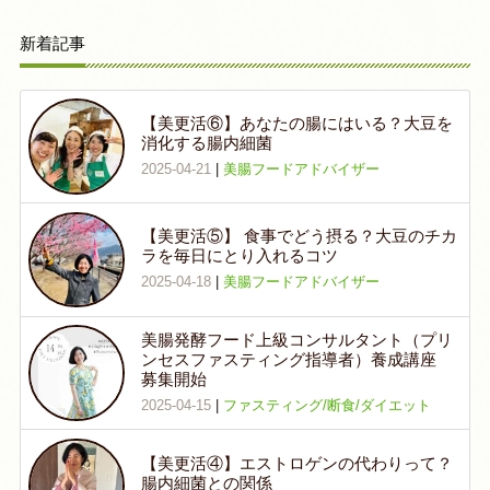
新着記事
【美更活⑥】あなたの腸にはいる？大豆を
消化する腸内細菌
2025-04-21
|
美腸フードアドバイザー
【美更活⑤】 食事でどう摂る？大豆のチカ
ラを毎日にとり入れるコツ
2025-04-18
|
美腸フードアドバイザー
美腸発酵フード上級コンサルタント（プリ
ンセスファスティング指導者）養成講座
募集開始
2025-04-15
|
ファスティング/断食/ダイエット
【美更活④】エストロゲンの代わりって？
腸内細菌との関係