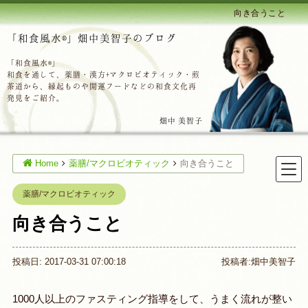
向き合うこと
「和食風水®」畑中美智子のブログ
「和食風水®」
和食を通して、薬膳・漢方+マクロビオティック・煎
茶道から、縁起ものや開運フードなどの和食文化再
発見をご紹介。
畑中 美智子
Home
薬膳/マクロビオティック
向き合うこと
薬膳/マクロビオティック
向き合うこと
投稿日: 2017-03-31 07:00:18
投稿者:
畑中美智子
1000人以上のファスティング指導をして、うまく流れが整い