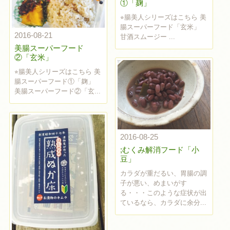
①「麹」
⭐︎腸美人シリーズはこちら 美
腸スーパーフード「玄米」
2016-08-21
甘酒スムージー ...
美腸スーパーフード
②「玄米」
⭐︎腸美人シリーズはこちら 美
腸スーパーフード①「麹」
美腸スーパーフード②「玄...
2016-08-25
;むくみ解消フード「小
豆」
カラダが重だるい、胃腸の調
子が悪い、めまいがす
る・・・このような症状が出
ているなら、カラダに余分...