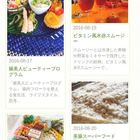
2016-08-19
ビタミン風水@スムージ
ー
スムージーとは冷凍した果物
や野菜をミキサーで撹拌した
2016-08-17
ドリンクの総称。ビタミン風
水®︎スムージーで...
腸美人ビューティープロ
グラム
「腸美人ビューティープログ
ラム」 腸内フローラを整え
る食生活、ライフスタイル、
思考...
2016-08-20
美腸スーパーフード