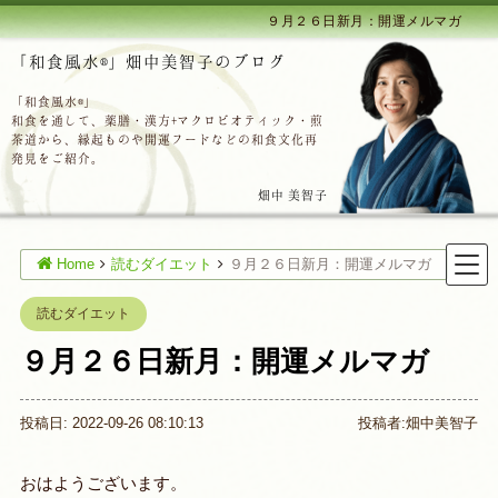
９月２６日新月：開運メルマガ
「和食風水®」畑中美智子のブログ
「和食風水®」
和食を通して、薬膳・漢方+マクロビオティック・煎
茶道から、縁起ものや開運フードなどの和食文化再
発見をご紹介。
畑中 美智子
Home
読むダイエット
９月２６日新月：開運メルマガ
読むダイエット
９月２６日新月：開運メルマガ
投稿日: 2022-09-26 08:10:13
投稿者:
畑中美智子
おはようございます。