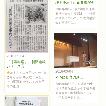
理学療法士に食育講演会
2016年8月28日に宮崎県理学
療法士会女性支部より「妊婦
の食事について」で食育講演
会を宮崎市に...
2016-09-04
「甘酒料理」～新聞連載
シリーズ③
2016-09-04
冷えむくみ女子シリーズは
PTAに食育講演会
こちらから 冷えむくみ女子
その原因① 冷えむくみ女子
2016年8月3日に宮崎県の東
その原因...
児湯学校保健会から学校保健
研究大会の特別講演として
「体と心を育む食...