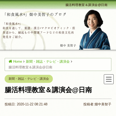
腸活料理教室＆講演会@日南
「和食風水®」畑中美智子のブログ
「和食風水®」
和食を通して、薬膳・漢方+マクロビオティック・煎
茶道から、縁起ものや開運フードなどの和食文化再
発見をご紹介。
畑中 美智子
Home
新聞・雑誌・テレビ・講演会
腸活料理教室＆講演会@日南
新聞・雑誌・テレビ・講演会
腸活料理教室＆講演会@日南
投稿日: 2020-11-22 08:21:48
投稿者:
畑中美智子