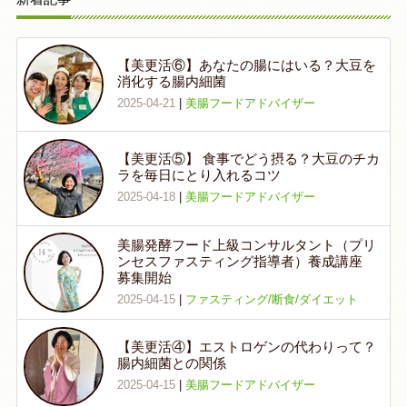
【美更活⑥】あなたの腸にはいる？大豆を
消化する腸内細菌
2025-04-21
|
美腸フードアドバイザー
【美更活⑤】 食事でどう摂る？大豆のチカ
ラを毎日にとり入れるコツ
2025-04-18
|
美腸フードアドバイザー
美腸発酵フード上級コンサルタント（プリ
ンセスファスティング指導者）養成講座
募集開始
2025-04-15
|
ファスティング/断食/ダイエット
【美更活④】エストロゲンの代わりって？
腸内細菌との関係
2025-04-15
|
美腸フードアドバイザー