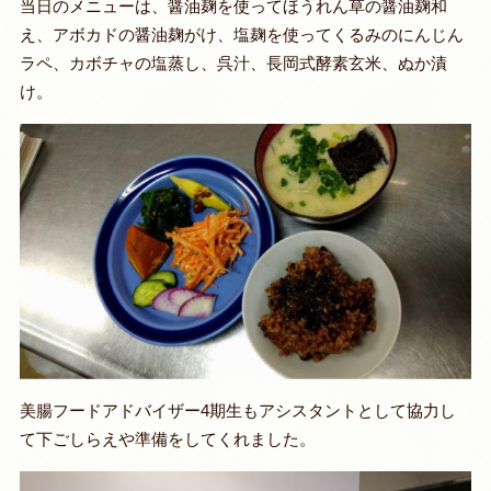
当日のメニューは、醤油麹を使ってほうれん草の醤油麹和
え、アボカドの醤油麹がけ、塩麹を使ってくるみのにんじん
ラペ、カボチャの塩蒸し、呉汁、長岡式酵素玄米、ぬか漬
け。
美腸フードアドバイザー4期生もアシスタントとして協力し
て下ごしらえや準備をしてくれました。