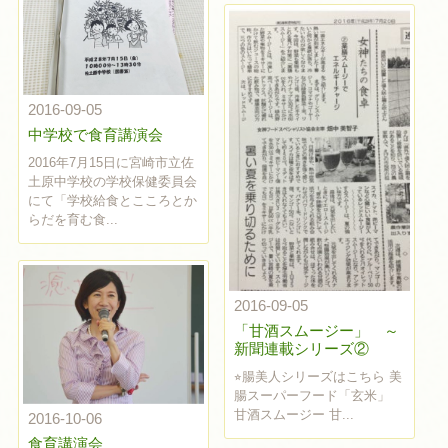
2016-09-05
中学校で食育講演会
2016年7月15日に宮崎市立佐
土原中学校の学校保健委員会
にて「学校給食とこころとか
らだを育む食...
2016-09-05
「甘酒スムージー」 ～
新聞連載シリーズ②
⭐︎腸美人シリーズはこちら 美
腸スーパーフード「玄米」
甘酒スムージー 甘...
2016-10-06
食育講演会