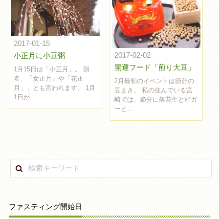
2017-01-15
2017-02-02
小正月に小豆粥
開運フード「煎り大豆」
1月15日は「小正月」。 別
名、「女正月」や「花正
2月最初のイベントは節分の
月」」とも言われます。 1月
豆まき。 私の住んでいる宮
1日が...
崎では、節分に落花生とビガ
ーと...
ファスティング開始日