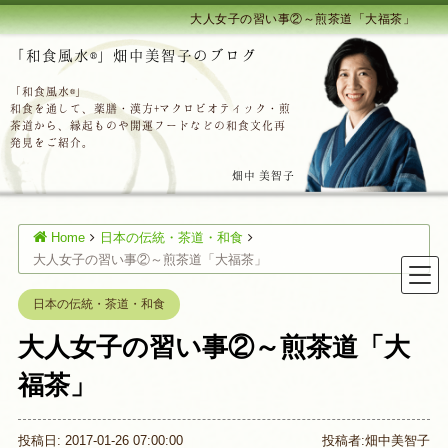
大人女子の習い事②～煎茶道「大福茶」
「和食風水®」畑中美智子のブログ
「和食風水®」
和食を通して、薬膳・漢方+マクロビオティック・煎
茶道から、縁起ものや開運フードなどの和食文化再
発見をご紹介。
畑中 美智子
Home
日本の伝統・茶道・和食
大人女子の習い事②～煎茶道「大福茶」
日本の伝統・茶道・和食
大人女子の習い事②～煎茶道「大
福茶」
投稿日: 2017-01-26 07:00:00
投稿者:
畑中美智子