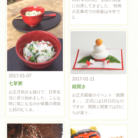
に出席してきました。 恒例
の五事式での初釜は今年で
2...
2017-01-07
2017-01-11
七草粥
鏡開き
お正月気分も抜けて、日常生
お正月最後のイベント「鏡開
活に戻り始めました。こんな
き」。 正式には1月11日なの
時に気になるのが体重の増加
ですが、関西と関東では日に
と顔のむくみ。...
ちが違う...