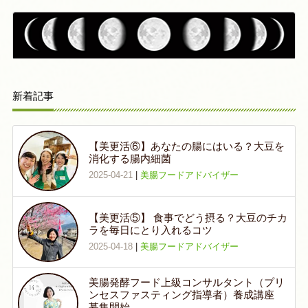
新着記事
【美更活⑥】あなたの腸にはいる？大豆を
消化する腸内細菌
2025-04-21
|
美腸フードアドバイザー
【美更活⑤】 食事でどう摂る？大豆のチカ
ラを毎日にとり入れるコツ
2025-04-18
|
美腸フードアドバイザー
美腸発酵フード上級コンサルタント（プリ
ンセスファスティング指導者）養成講座
募集開始