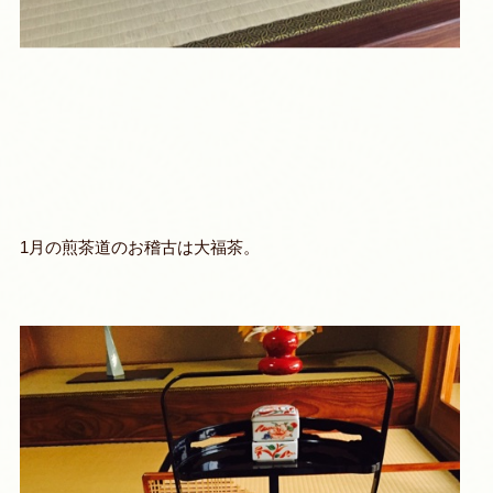
1月の煎茶道のお稽古は大福茶。