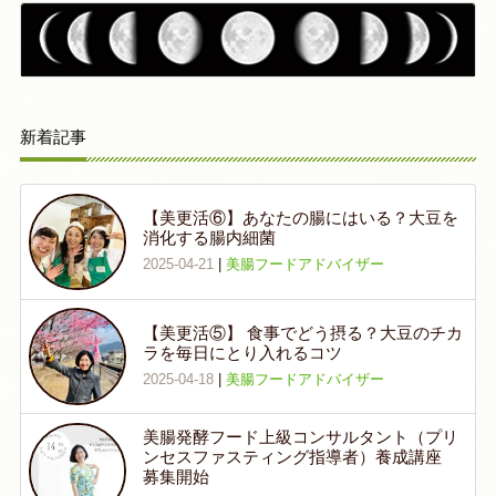
新着記事
【美更活⑥】あなたの腸にはいる？大豆を
消化する腸内細菌
2025-04-21
|
美腸フードアドバイザー
【美更活⑤】 食事でどう摂る？大豆のチカ
ラを毎日にとり入れるコツ
2025-04-18
|
美腸フードアドバイザー
美腸発酵フード上級コンサルタント（プリ
ンセスファスティング指導者）養成講座
募集開始