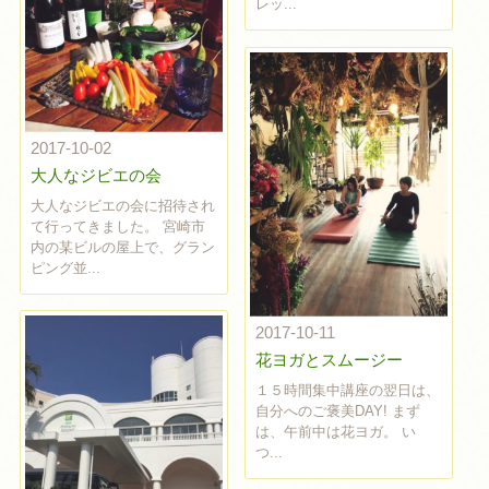
レッ...
2017-10-02
大人なジビエの会
大人なジビエの会に招待され
て行ってきました。 宮崎市
内の某ビルの屋上で、グラン
ピング並...
2017-10-11
花ヨガとスムージー
１５時間集中講座の翌日は、
自分へのご褒美DAY! まず
は、午前中は花ヨガ。 い
つ...