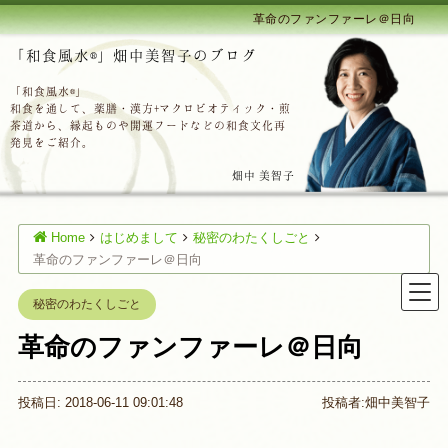
革命のファンファーレ＠日向
「和食風水®」畑中美智子のブログ
「和食風水®」
和食を通して、薬膳・漢方+マクロビオティック・煎
茶道から、縁起ものや開運フードなどの和食文化再
発見をご紹介。
畑中 美智子
Home
はじめまして
秘密のわたくしごと
革命のファンファーレ＠日向
秘密のわたくしごと
革命のファンファーレ＠日向
投稿日: 2018-06-11 09:01:48
投稿者:
畑中美智子