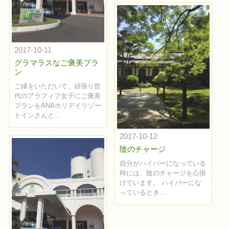
2017-10-11
グラマラスなご褒美プラ
ン
ご縁をいただいて、頑張り世
代のアラフィフ女子にご褒美
プランをANAホリデイリゾー
トインさんと...
2017-10-12
陰のチャージ
自分がハイパーになっている
時には、陰のチャージを心掛
けています。 ハイパーにな
っているとき...