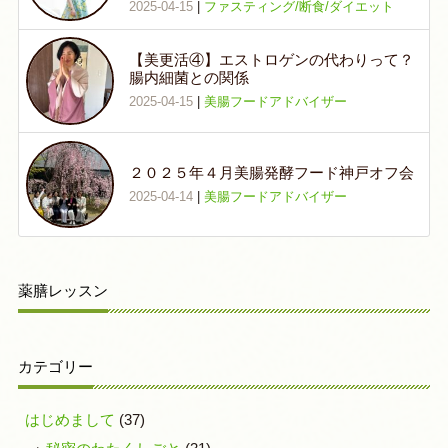
2025-04-15
|
ファスティング/断食/ダイエット
【美更活④】エストロゲンの代わりって？
腸内細菌との関係
2025-04-15
|
美腸フードアドバイザー
２０２５年４月美腸発酵フード神戸オフ会
2025-04-14
|
美腸フードアドバイザー
薬膳レッスン
カテゴリー
はじめまして
(37)