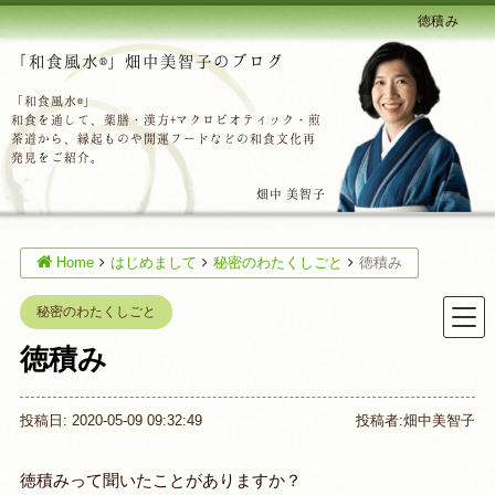
徳積み
「和食風水®」畑中美智子のブログ
「和食風水®」
和食を通して、薬膳・漢方+マクロビオティック・煎
茶道から、縁起ものや開運フードなどの和食文化再
発見をご紹介。
畑中 美智子
Home
はじめまして
秘密のわたくしごと
徳積み
秘密のわたくしごと
徳積み
投稿日: 2020-05-09 09:32:49
投稿者:
畑中美智子
徳積みって聞いたことがありますか？