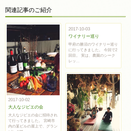
関連記事のご紹介
2017-10-03
ワイナリー巡り
甲府の勝沼のワイナリー巡り
に行ってきました。 今回で2
回目。 実は、農園のシーク
レッ...
2017-10-02
大人なジビエの会
大人なジビエの会に招待され
て行ってきました。 宮崎市
内の某ビルの屋上で、グラン