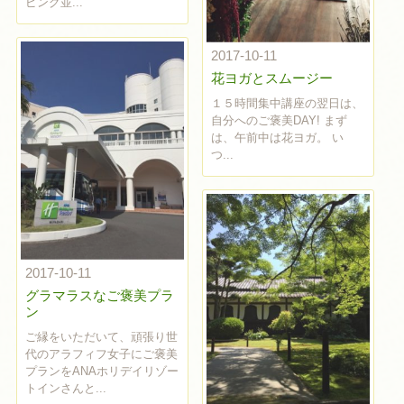
ピング並...
2017-10-11
花ヨガとスムージー
１５時間集中講座の翌日は、
自分へのご褒美DAY! まず
は、午前中は花ヨガ。 い
つ...
2017-10-11
グラマラスなご褒美プラ
ン
ご縁をいただいて、頑張り世
代のアラフィフ女子にご褒美
プランをANAホリデイリゾー
トインさんと...