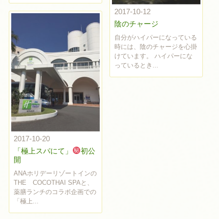
2017-10-12
陰のチャージ
自分がハイパーになっている
時には、陰のチャージを心掛
けています。 ハイパーにな
っているとき...
2017-10-20
「極上スパにて」
初公
開
ANAホリデーリゾートインの
THE COCOTHAI SPAと、
薬膳ランチのコラボ企画での
「極上...