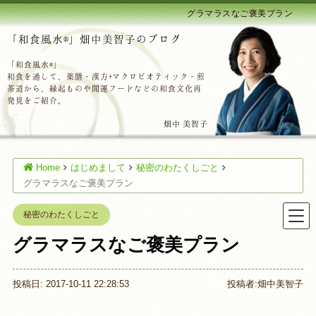
グラマラスなご褒美プラン
「和食風水®」畑中美智子のブログ
「和食風水®」
和食を通して、薬膳・漢方+マクロビオティック・煎
茶道から、縁起ものや開運フードなどの和食文化再
発見をご紹介。
畑中 美智子
Home
はじめまして
秘密のわたくしごと
グラマラスなご褒美プラン
秘密のわたくしごと
グラマラスなご褒美プラン
投稿日: 2017-10-11 22:28:53
投稿者:
畑中美智子