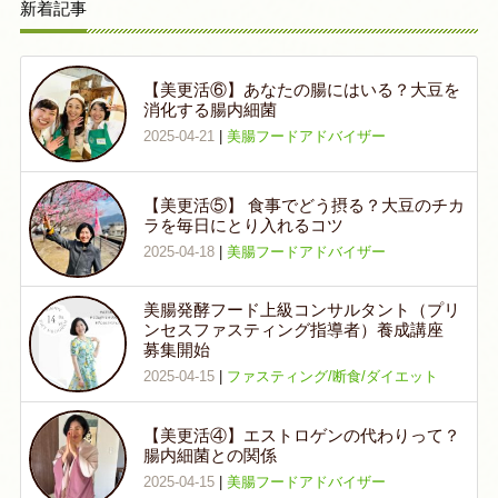
新着記事
【美更活⑥】あなたの腸にはいる？大豆を
消化する腸内細菌
2025-04-21
|
美腸フードアドバイザー
【美更活⑤】 食事でどう摂る？大豆のチカ
ラを毎日にとり入れるコツ
2025-04-18
|
美腸フードアドバイザー
美腸発酵フード上級コンサルタント（プリ
ンセスファスティング指導者）養成講座
募集開始
2025-04-15
|
ファスティング/断食/ダイエット
【美更活④】エストロゲンの代わりって？
腸内細菌との関係
2025-04-15
|
美腸フードアドバイザー