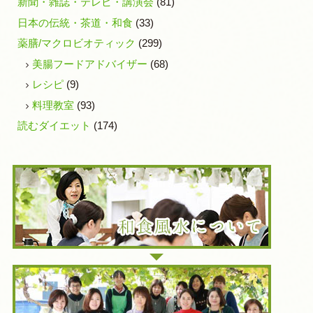
新聞・雑誌・テレビ・講演会
(81)
日本の伝統・茶道・和食
(33)
薬膳/マクロビオティック
(299)
美腸フードアドバイザー
(68)
レシピ
(9)
料理教室
(93)
読むダイエット
(174)