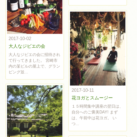
2017-10-02
大人なジビエの会
大人なジビエの会に招待され
て行ってきました。 宮崎市
内の某ビルの屋上で、グラン
ピング並...
2017-10-11
花ヨガとスムージー
１５時間集中講座の翌日は、
自分へのご褒美DAY! まず
は、午前中は花ヨガ。 い
つ...