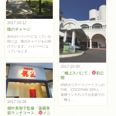
2017-10-12
陰のチャージ
自分がハイパーになっている
時には、陰のチャージを心掛
けています。 ハイパーにな
っているとき...
2017-10-20
「極上スパにて」
初公
開
ANAホリデーリゾートインの
THE COCOTHAI SPAと、
薬膳ランチのコラボ企画での
「極上...
2017-10-26
畑中美智子監修「薬膳美
肌ランチコース」
メニ