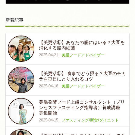
新着記事
【美更活⑥】あなたの腸にはいる？大豆を
消化する腸内細菌
2025-04-21
|
美腸フードアドバイザー
【美更活⑤】 食事でどう摂る？大豆のチカ
ラを毎日にとり入れるコツ
2025-04-18
|
美腸フードアドバイザー
美腸発酵フード上級コンサルタント（プリ
ンセスファスティング指導者）養成講座
募集開始
2025-04-15
|
ファスティング/断食/ダイエット