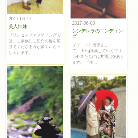
2017-04-17
2017-06-08
美人姉妹
シンデレラのエンディン
プリンセスファスティングで
グ
は、ご家族にご紹介の輪を広
ダイエット指導をし
げてくださる方が多くいらっ
て、-10kg達成していくプリ
しゃいます。 ...
ンセスたちには共通点があり
ます。 「明...