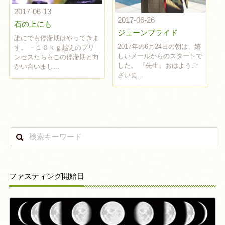
2017-06-13
2017-06-26
石の上にも
ジューンブライド
誰にでも停滞期はやってきま
2017年の6月24日の朝は、嬉
す。 －１０ｋｇ越えのプリ
しいメールからのスタートで
ンセスたちもこの停滞期と向
した。 『先生、おはようご
かい合いまし...
ざいま...
ファスティング開始日