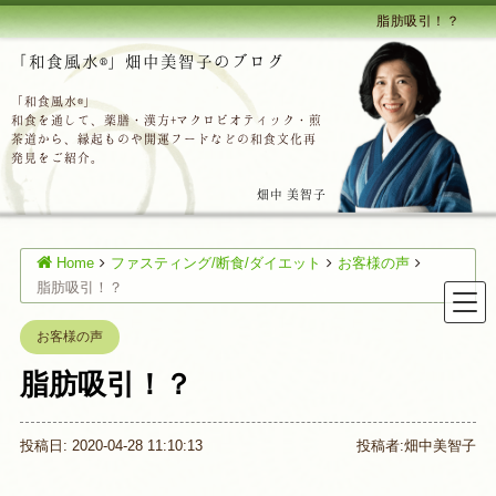
脂肪吸引！？
「和食風水®」畑中美智子のブログ
「和食風水®」
和食を通して、薬膳・漢方+マクロビオティック・煎
茶道から、縁起ものや開運フードなどの和食文化再
発見をご紹介。
畑中 美智子
Home
ファスティング/断食/ダイエット
お客様の声
脂肪吸引！？
お客様の声
脂肪吸引！？
投稿日: 2020-04-28 11:10:13
投稿者:
畑中美智子