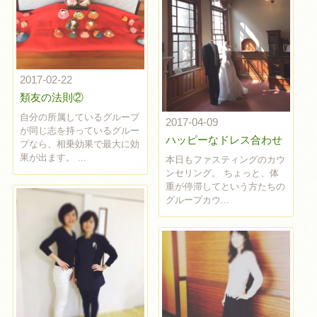
2017-02-22
類友の法則②
自分の所属しているグループ
2017-04-09
が同じ志を持っているグルー
ハッピーなドレス合わせ
プなら、相乗効果で最大に効
果が出ます。 ...
本日もファスティングのカウ
ンセリング。 ちょっと、体
重が停滞してという方たちの
グループカウ...