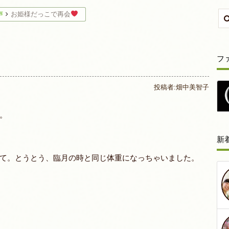
声
お姫様だっこで再会
フ
投稿者:
畑中美智子
。
新
て。とうとう、臨月の時と同じ体重になっちゃいました。