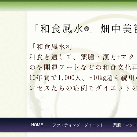
「和食風水®」畑中美
「和食風水®」
和食を通して、薬膳・漢方+マ
のや開運フードなどの和食文化
10年間で1,000人、-10kg
ンセスたちの症例でダイエット
HOME
ファスティング・ダイエット
薬膳・マクロ