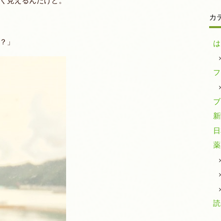
く見えるんだけど。
カ
？」
は
フ
ブ
新
日
薬
読