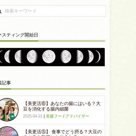
ァスティング開始日
着記事
【美更活⑥】あなたの腸にはいる？大
豆を消化する腸内細菌
2025-04-21
|
美腸フードアドバイザー
【美更活⑤】 食事でどう摂る？大豆の