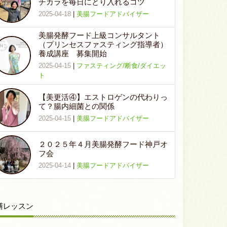
チカラを毎日にとり入れるコツ
2025-04-18
|
美腸フードアドバイザー
美腸発酵フード上級コンサルタント
（プリンセスファスティング指導者）
養成講座 募集開始
2025-04-15
|
ファスティング/断食/ダイエッ
ト
【美更活④】エストロゲンの代わりっ
て？腸内細菌との関係
2025-04-15
|
美腸フードアドバイザー
２０２５年４月美腸発酵フード神戸オ
フ会
2025-04-14
|
美腸フードアドバイザー
膳レッスン