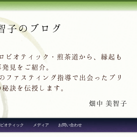
智子のブログ
クロビオティック・煎茶道から、縁起も
再発見をご紹介。
超え続出のファスティング指導で出会ったプリ
の秘訣を伝授します。
畑中 美智子
ビオティック
メディア
お問い合わせ