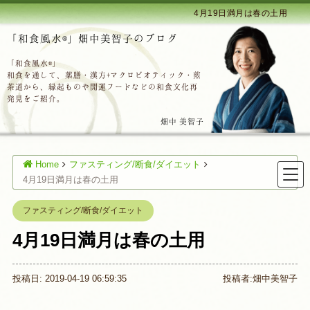
4月19日満月は春の土用
「和食風水®」畑中美智子のブログ
「和食風水®」
和食を通して、薬膳・漢方+マクロビオティック・煎
茶道から、縁起ものや開運フードなどの和食文化再
発見をご紹介。
畑中 美智子
Home
ファスティング/断食/ダイエット
4月19日満月は春の土用
ファスティング/断食/ダイエット
4月19日満月は春の土用
投稿日: 2019-04-19 06:59:35
投稿者:
畑中美智子