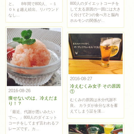
800人のダイエットコーチを
と。 8年間で800人、－１
して太る原因の一因には大き
０ｋｇ越え続出、リバウンド
く分けて2つの食べ方と脳内
なし...
ホルモンの関係が...
2016-08-27
冷えむくみ女子 その原因
2016-08-26
①
痩せないのは、冷えだま
むくみの原因は水分代謝不
り！？
良。 カラダが余分な水を蓄
えてしまう証を漢...
「最近、代謝が悪いみたい
で---。」800人のダイエット
コーチをしてまず言われるフ
レーズです。カ...