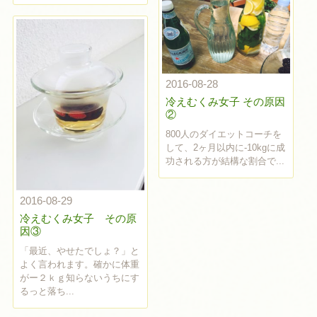
2016-08-28
冷えむくみ女子 その原因
②
800人のダイエットコーチを
して、2ヶ月以内に-10kgに成
功される方が結構な割合で...
2016-08-29
冷えむくみ女子 その原
因③
「最近、やせたでしょ？」と
よく言われます。確かに体重
がー２ｋｇ知らないうちにす
るっと落ち...