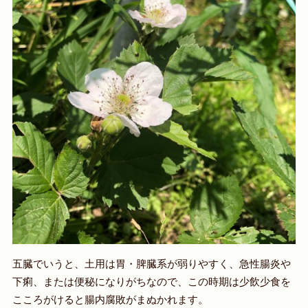
五臓でいうと、
土用は胃・脾臓系が弱りやすく、急性腸炎や
下痢、または便秘になりがちなので
、この時期は
少飲少食
を
こころがけると腸内腐敗がまぬかれます。