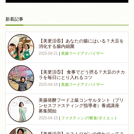
新着記事
【美更活⑥】あなたの腸にはいる？大豆を
消化する腸内細菌
2025-04-21
|
美腸フードアドバイザー
【美更活⑤】 食事でどう摂る？大豆のチカ
ラを毎日にとり入れるコツ
2025-04-18
|
美腸フードアドバイザー
美腸発酵フード上級コンサルタント（プリ
ンセスファスティング指導者）養成講座
募集開始
2025-04-15
|
ファスティング/断食/ダイエット
【美更活④】エストロゲンの代わりって？