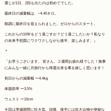
通じが1日、2回も出たのは初めてでした。
最終日の減量幅は、−4.45キロ。
順調に最終日を迎えられました。ゼロからのスタート。
これからの10年をどう過ごすか？どう過ごしたいか？私なり
の未来予想図にワクワクしながら後半、楽しみます。』
＊
「お早うございます。 皆さん、２週間お疲れ様でした！無事
にみんな一緒に月旅行から帰還出来る事を嬉しく思います！
初日からの減量幅 ー4.4kg
体脂肪率 ー3.5%
ウェスト ー10cm
今回は準備期間に吐き気、頭痛、後半には吹き出物や便秘な