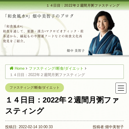
１４日目：2022年２週間月粥ファスティング
「和食風水®」畑中美智子のブログ
「和食風水®」
和食を通して、薬膳・漢方+マクロビオティック・煎
茶道から、縁起ものや開運フードなどの和食文化再
発見をご紹介。
畑中 美智子
Home
ファスティング/断食/ダイエット
１４日目：2022年２週間月粥ファスティング
ファスティング/断食/ダイエット
１４日目：2022年２週間月粥ファ
スティング
投稿日: 2022-02-14 10:00:33
投稿者:
畑中美智子