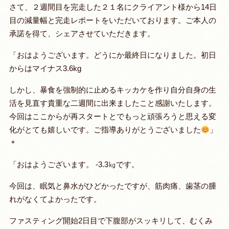
さて、２週間目を完走した２１名にクライアント様から14日
目の減量幅と完走レポートをいただいております。ご本人の
承諾を得て、シェアさせていただきます。
「おはようございます。どうにか最終日になりました。初日
からはマイナス3.6kg
しかし、暴食を強制的に止めるキッカケを作り自分自身の生
活を見直す貴重な二週間に出来ましたこと感謝いたします。
今回はここからが再スタートとでもっと頑張ろうと思える変
化がとても嬉しいです。ご指導ありがとうございました
」
＊
「おはようございます。 -3.3㎏です。
今回は、眠気と鼻水がひどかったですが、筋肉痛、歯茎の腫
れがなくてよかったです。
ファスティング開始2日目で下腹部がスッキリして、むくみ