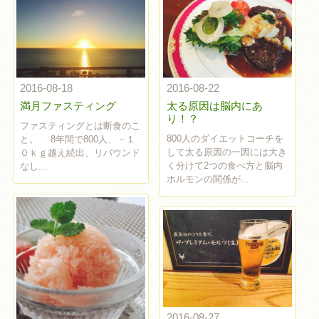
2016-08-18
2016-08-22
満月ファスティング
太る原因は脳内にあ
り！？
ファスティングとは断食のこ
800人のダイエットコーチを
と。 8年間で800人、－１
して太る原因の一因には大き
０ｋｇ越え続出、リバウンド
く分けて2つの食べ方と脳内
なし...
ホルモンの関係が...
2016-08-27