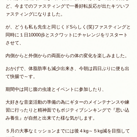
ど、今までのファスティングで一番好転反応が出たキツいフ
ァスティングになりました。
が、どうも私も先生と同じくドSらしく(笑)ファスティングと
同時に１日10000歩とスクワットにチャレンジをリスタート
させて、
内側からと外側からの両面からの体の変化を楽しみました。
おかげで、体脂肪率も減少出来き、今朝は四日ぶりに便も出
て快腸で～す。
期間中は同じ腹の虫達とイベントに参加したり、
大好きな音楽活動の準備の為にギターのメインテナンスや練
習に行ったりと精神面でもポジティブシンキングで『思い込
み養生』が自然と出来てた様な気がします。
５月の大事なミッションまでには後４kg～５kg減を目指して