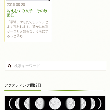
2016-08-29
冷えむくみ女子 その原
因③
「最近、やせたでしょ？」と
よく言われます。確かに体重
がー２ｋｇ知らないうちにす
るっと落ち...
ファスティング開始日