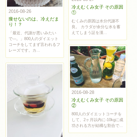
冷えむくみ女子 その原因
2016-08-26
①
痩せないのは、冷えだま
むくみの原因は水分代謝不
り！？
良。 カラダが余分な水を蓄
えてしまう証を漢...
「最近、代謝が悪いみたい
で---。」800人のダイエット
コーチをしてまず言われるフ
レーズです。カ...
2016-08-28
冷えむくみ女子 その原因
②
800人のダイエットコーチを
して、2ヶ月以内に-10kgに成
功される方が結構な割合で...