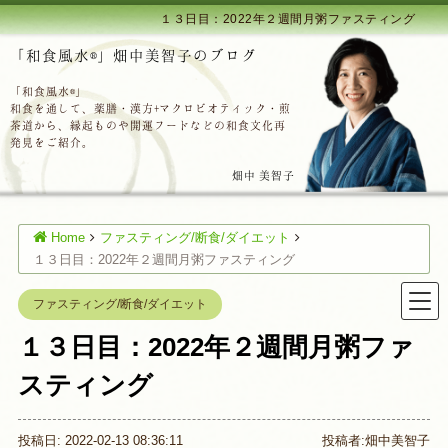
１３日目：2022年２週間月粥ファスティング
「和食風水®」畑中美智子のブログ
「和食風水®」
和食を通して、薬膳・漢方+マクロビオティック・煎
茶道から、縁起ものや開運フードなどの和食文化再
発見をご紹介。
畑中 美智子
Home
ファスティング/断食/ダイエット
１３日目：2022年２週間月粥ファスティング
ファスティング/断食/ダイエット
１３日目：2022年２週間月粥ファ
スティング
投稿日: 2022-02-13 08:36:11
投稿者:
畑中美智子