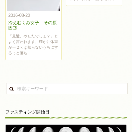
2016-08-29
冷えむくみ女子 その原
因③
「最近、やせたでしょ？」と
よく言われます。確かに体重
がー２ｋｇ知らないうちにす
るっと落ち...
ファスティング開始日