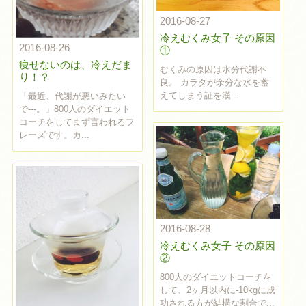
2016-08-27
冷えむくみ女子 その原因
2016-08-26
①
痩せないのは、冷えだま
むくみの原因は水分代謝不
り！？
良。 カラダが余分な水を蓄
えてしまう証を漢...
「最近、代謝が悪いみたい
で---。」800人のダイエット
コーチをしてまず言われるフ
レーズです。カ...
2016-08-28
冷えむくみ女子 その原因
②
800人のダイエットコーチを
して、2ヶ月以内に-10kgに成
功される方が結構な割合で...