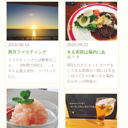
2016-08-18
2016-08-22
満月ファスティング
太る原因は脳内にあ
り！？
ファスティングとは断食のこ
800人のダイエットコーチを
と。 8年間で800人、－１
して太る原因の一因には大き
０ｋｇ越え続出、リバウンド
く分けて2つの食べ方と脳内
なし...
ホルモンの関係が...