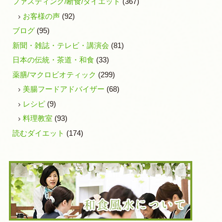
ファスティング/断食/ダイエット
(367)
お客様の声
(92)
ブログ
(95)
新聞・雑誌・テレビ・講演会
(81)
日本の伝統・茶道・和食
(33)
薬膳/マクロビオティック
(299)
美腸フードアドバイザー
(68)
レシピ
(9)
料理教室
(93)
読むダイエット
(174)