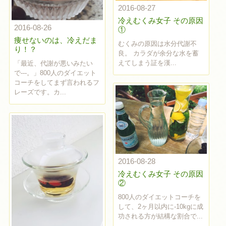
2016-08-27
冷えむくみ女子 その原因
2016-08-26
①
痩せないのは、冷えだま
むくみの原因は水分代謝不
り！？
良。 カラダが余分な水を蓄
えてしまう証を漢...
「最近、代謝が悪いみたい
で---。」800人のダイエット
コーチをしてまず言われるフ
レーズです。カ...
2016-08-28
冷えむくみ女子 その原因
②
800人のダイエットコーチを
して、2ヶ月以内に-10kgに成
功される方が結構な割合で...