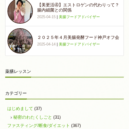
【美更活④】エストロゲンの代わりって？
腸内細菌との関係
2025-04-15
|
美腸フードアドバイザー
２０２５年４月美腸発酵フード神戸オフ会
2025-04-14
|
美腸フードアドバイザー
薬膳レッスン
カテゴリー
はじめまして
(37)
秘密のわたくしごと
(31)
ファスティング/断食/ダイエット
(367)