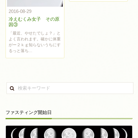
2016-08-29
冷えむくみ女子 その原
因③
「最近、やせたでしょ？」と
よく言われます。確かに体重
がー２ｋｇ知らないうちにす
るっと落ち...
ファスティング開始日