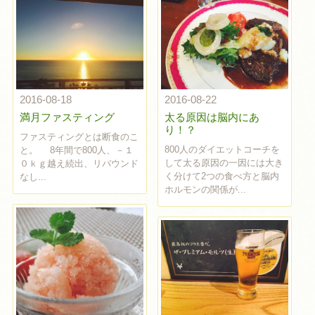
2016-08-18
2016-08-22
満月ファスティング
太る原因は脳内にあ
り！？
ファスティングとは断食のこ
800人のダイエットコーチを
と。 8年間で800人、－１
して太る原因の一因には大き
０ｋｇ越え続出、リバウンド
く分けて2つの食べ方と脳内
なし...
ホルモンの関係が...