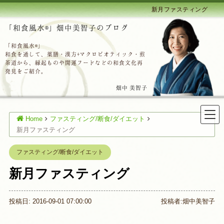
新月ファスティング
「和食風水®」畑中美智子のブログ
「和食風水®」
和食を通して、薬膳・漢方+マクロビオティック・煎
茶道から、縁起ものや開運フードなどの和食文化再
発見をご紹介。
畑中 美智子
Home
ファスティング/断食/ダイエット
新月ファスティング
ファスティング/断食/ダイエット
新月ファスティング
投稿日: 2016-09-01 07:00:00
投稿者:
畑中美智子