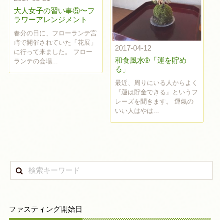
大人女子の習い事⑤〜フ
ラワーアレンジメント
春分の日に、フローランテ宮
崎で開催されていた「花展」
2017-04-12
に行って来ました。 フロー
和食風水®︎「運を貯め
ランテの会場...
る」
最近、周りにいる人からよく
『運は貯金できる』というフ
レーズを聞きます。 運氣の
いい人はやは...
ファスティング開始日