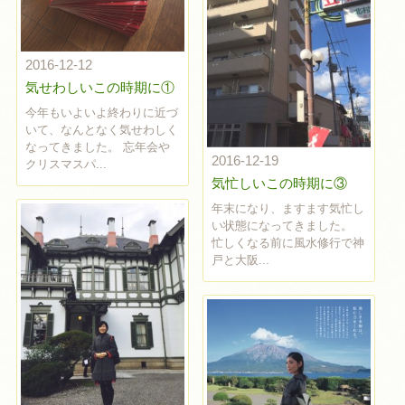
2016-12-12
気せわしいこの時期に①
今年もいよいよ終わりに近づ
いて、なんとなく気せわしく
なってきました。 忘年会や
2016-12-19
クリスマスパ...
気忙しいこの時期に③
年末になり、ますます気忙し
い状態になってきました。
忙しくなる前に風水修行で神
戸と大阪...