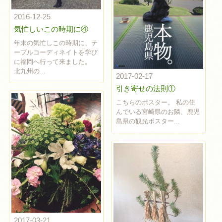
2016-12-25
気忙しいこの時期に④
年末の気忙しこの時期に、テ
ーブルコーディネイトを学び
に福岡へ行って来ました。
北九州の...
2017-02-17
引き寄せの法則①
こちらのポスター。 私の住
んでいる宮崎県のお隣、鹿児
島県の観光ポスター...
2017-03-21