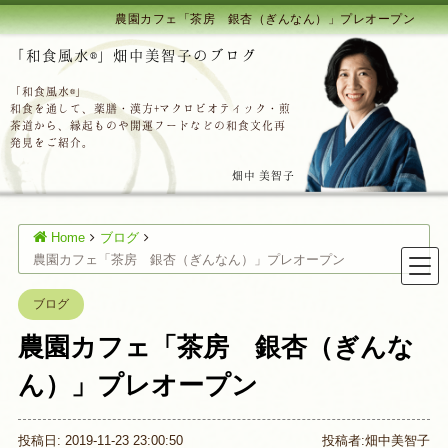
農園カフェ「茶房 銀杏（ぎんなん）」プレオープン
「和食風水®」畑中美智子のブログ
「和食風水®」
和食を通して、薬膳・漢方+マクロビオティック・煎
茶道から、縁起ものや開運フードなどの和食文化再
発見をご紹介。
畑中 美智子
Home
ブログ
農園カフェ「茶房 銀杏（ぎんなん）」プレオープン
ブログ
農園カフェ「茶房 銀杏（ぎんな
ん）」プレオープン
投稿日: 2019-11-23 23:00:50
投稿者:
畑中美智子