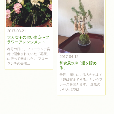
2017-03-21
大人女子の習い事⑤〜フ
ラワーアレンジメント
春分の日に、フローランテ宮
崎で開催されていた「花展」
2017-04-12
に行って来ました。 フロー
和食風水®︎「運を貯め
ランテの会場...
る」
最近、周りにいる人からよく
『運は貯金できる』というフ
レーズを聞きます。 運氣の
いい人はやは...