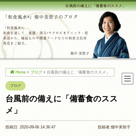
台風前の備えに「備蓄食のススメ」
「和食風水®」畑中美智子のブログ
「和食風水®」
和食を通して、薬膳・漢方+マクロビオティック・煎
茶道から、縁起ものや開運フードなどの和食文化再
発見をご紹介。
畑中 美智子
Home
ブログ
台風前の備えに「備蓄食のススメ」
ブログ
台風前の備えに「備蓄食のスス
メ」
投稿日: 2020-09-06 14:36:47
投稿者:
畑中美智子