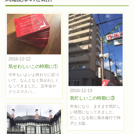
2016-12-12
気せわしいこの時期に①
今年もいよいよ終わりに近づ
いて、なんとなく気せわしく
なってきました。 忘年会や
2016-12-19
クリスマスパ...
気忙しいこの時期に③
年末になり、ますます気忙し
い状態になってきました。
忙しくなる前に風水修行で神
戸と大阪...