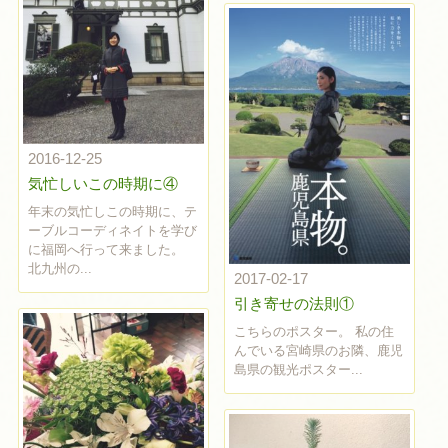
2016-12-25
気忙しいこの時期に④
年末の気忙しこの時期に、テ
ーブルコーディネイトを学び
に福岡へ行って来ました。
北九州の...
2017-02-17
引き寄せの法則①
こちらのポスター。 私の住
んでいる宮崎県のお隣、鹿児
島県の観光ポスター...