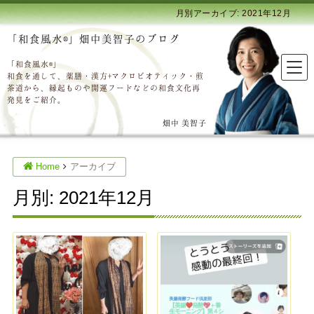
月別アーカイブ: 2021年12月
「和食風水®」畑中美智子のブログ
「和食風水®」
和食を通して、薬膳・漢方+マクロビオティック・煎
茶道から、縁起ものや開運フードなどの和食文化再
発見をご紹介。
畑中 美智子
Home
アーカイブ
月別: 2021年12月