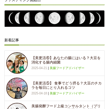
新着記事
【美更活⑥】あなたの腸にはいる？大豆を
消化する腸内細菌
2025-04-21
|
美腸フードアドバイザー
【美更活⑤】 食事でどう摂る？大豆のチカ
ラを毎日にとり入れるコツ
2025-04-18
|
美腸フードアドバイザー
美腸発酵フード上級コンサルタント（プリ