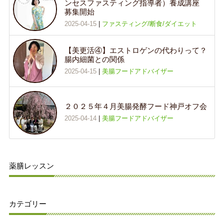
ンセスファスティング指導者）養成講座
募集開始
2025-04-15
|
ファスティング/断食/ダイエット
【美更活④】エストロゲンの代わりって？
腸内細菌との関係
2025-04-15
|
美腸フードアドバイザー
２０２５年４月美腸発酵フード神戸オフ会
2025-04-14
|
美腸フードアドバイザー
薬膳レッスン
カテゴリー