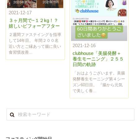
2021-12-17
３ヶ月間で−１２kg！？
嬉しいビフォーアフター
２週間ファステイングを指導
して14年目。 年間２００名
2021-12-16
近い方とご縁あって腸に良い
食習慣改善...
clubhouse「美腸発酵＋
養生モーニング」２５５
日間の軌跡
「おはようございます。美腸
発酵養生モーニング第４シー
ズン60日目。 『腸から元気
で美しく養...
ファスティング開始日