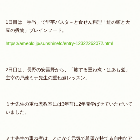
1日目は「手当」で里芋パスタ－と食せん料理「鮭の頭と大
豆の煮物」ブレインフード。
https://ameblo.jp/sunshinefc/entry-12322262072.html
2日目は、長野の安曇野から、「旅する重ね煮・はあも煮」
主宰の戸練ミナ先生の重ね煮レッスン。
ミナ先生の重ね煮教室には3年前に2年間学ばせていただいて
いました。
ミナ先生の重ね煮は、とにかく元気で希望が持てる自由なア