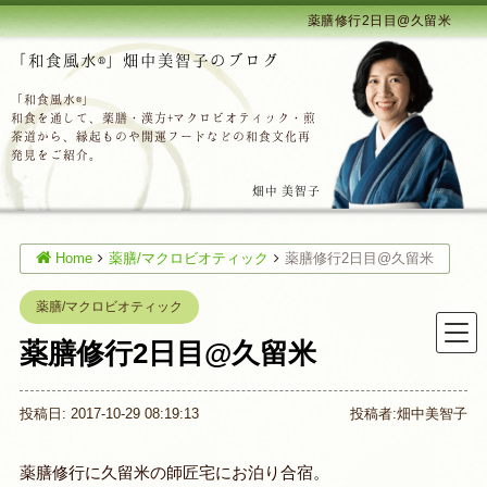
薬膳修行2日目@久留米
「和食風水®」畑中美智子のブログ
「和食風水®」
和食を通して、薬膳・漢方+マクロビオティック・煎
茶道から、縁起ものや開運フードなどの和食文化再
発見をご紹介。
畑中 美智子
Home
薬膳/マクロビオティック
薬膳修行2日目@久留米
薬膳/マクロビオティック
薬膳修行2日目@久留米
投稿日: 2017-10-29 08:19:13
投稿者:
畑中美智子
薬膳修行に久留米の師匠宅にお泊り合宿。