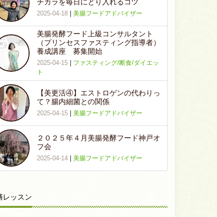
チカラを毎日にとり入れるコツ
2025-04-18
|
美腸フードアドバイザー
美腸発酵フード上級コンサルタント
（プリンセスファスティング指導者）
養成講座 募集開始
2025-04-15
|
ファスティング/断食/ダイエッ
ト
【美更活④】エストロゲンの代わりっ
て？腸内細菌との関係
2025-04-15
|
美腸フードアドバイザー
２０２５年４月美腸発酵フード神戸オ
フ会
2025-04-14
|
美腸フードアドバイザー
膳レッスン