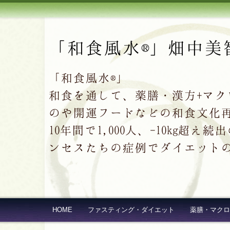
「和食風水®」畑中美
「和食風水®」
和食を通して、薬膳・漢方+マ
のや開運フードなどの和食文化
10年間で1,000人、-10kg
ンセスたちの症例でダイエット
HOME
ファスティング・ダイエット
薬膳・マクロ