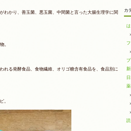
カ
がわかり、善玉菌、悪玉菌、中間菌と言った大腸生理学に関
は
フ
べ物。
ブ
新
われる発酵食品、食物繊維、オリゴ糖含有食品を、食品別に
日
薬
ピ。
読