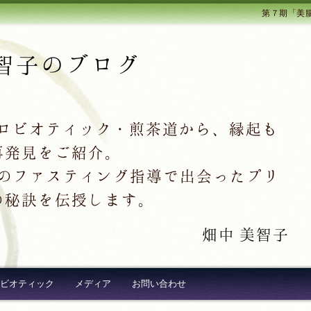
第７期「美
智子のブログ
クロビオティック・煎茶道から、縁起も
再発見をご紹介。
超え続出のファスティング指導で出会ったプリ
の秘訣を伝授します。
畑中 美智子
ビオティック
メディア
お問い合わせ