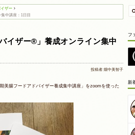
バイザー
ン集中講座：1日目
フ
バイザー®︎」養成オンライン集中
投稿者:
畑中美智子
新
期美腸フードアドバイザー養成集中講座」をzoomを使った