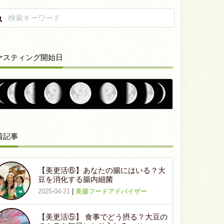
ァスティング開始日
着記事
【美更活⑥】あなたの腸にはいる？大
豆を消化する腸内細菌
2025-04-21
|
美腸フードアドバイザー
【美更活⑤】 食事でどう摂る？大豆の