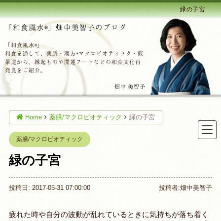
緑の子宮
「和食風水®」畑中美智子のブログ
「和食風水®」
和食を通して、薬膳・漢方+マクロビオティック・煎
茶道から、縁起ものや開運フードなどの和食文化再
発見をご紹介。
畑中 美智子
Home
薬膳/マクロビオティック
緑の子宮
薬膳/マクロビオティック
緑の子宮
投稿日: 2017-05-31 07:00:00
投稿者:
畑中美智子
疲れた時や自分の波動が乱れているときに気持ちが落ち着く