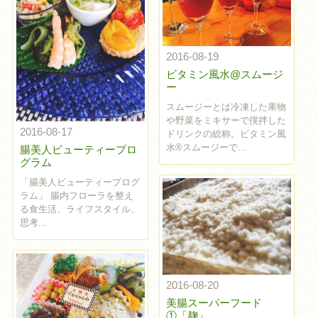
2016-08-19
ビタミン風水@スムージ
ー
スムージーとは冷凍した果物
や野菜をミキサーで撹拌した
2016-08-17
ドリンクの総称。ビタミン風
水®︎スムージーで...
腸美人ビューティープロ
グラム
「腸美人ビューティープログ
ラム」 腸内フローラを整え
る食生活、ライフスタイル、
思考...
2016-08-20
美腸スーパーフード
①「麹」