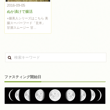
2016-09-05
ぬか漬けで腸活
⭐︎腸美人シリーズはこちら 美
腸スーパーフード「玄米」
甘酒スムージー 甘...
ファスティング開始日