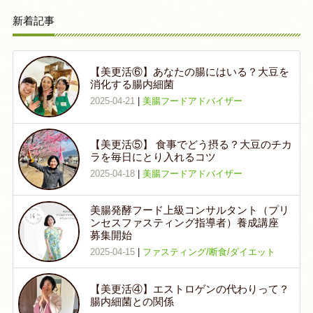
新着記事
【美更活⑥】あなたの腸にはいる？大豆を
消化する腸内細菌
2025-04-21
|
美腸フードアドバイザー
【美更活⑤】 食事でどう摂る？大豆のチカ
ラを毎日にとり入れるコツ
2025-04-18
|
美腸フードアドバイザー
美腸発酵フード上級コンサルタント（プリ
ンセスファスティング指導者）養成講座
募集開始
2025-04-15
|
ファスティング/断食/ダイエット
【美更活④】エストロゲンの代わりって？
腸内細菌との関係