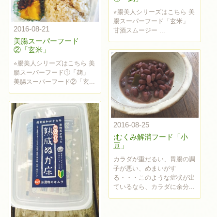
⭐︎腸美人シリーズはこちら 美
腸スーパーフード「玄米」
2016-08-21
甘酒スムージー ...
美腸スーパーフード
②「玄米」
⭐︎腸美人シリーズはこちら 美
腸スーパーフード①「麹」
美腸スーパーフード②「玄...
2016-08-25
;むくみ解消フード「小
豆」
カラダが重だるい、胃腸の調
子が悪い、めまいがす
る・・・このような症状が出
ているなら、カラダに余分...