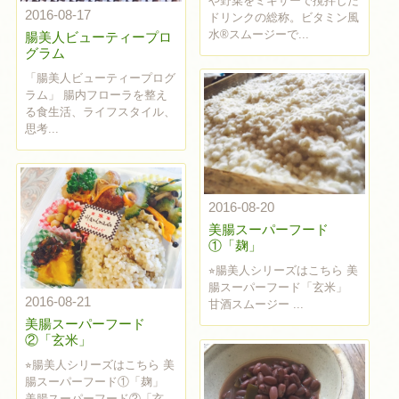
や野菜をミキサーで撹拌した
2016-08-17
ドリンクの総称。ビタミン風
水®︎スムージーで...
腸美人ビューティープロ
グラム
「腸美人ビューティープログ
ラム」 腸内フローラを整え
る食生活、ライフスタイル、
思考...
2016-08-20
美腸スーパーフード
①「麹」
⭐︎腸美人シリーズはこちら 美
腸スーパーフード「玄米」
2016-08-21
甘酒スムージー ...
美腸スーパーフード
②「玄米」
⭐︎腸美人シリーズはこちら 美
腸スーパーフード①「麹」
美腸スーパーフード②「玄...