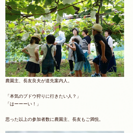
農園主、長友良夫が道先案内人。
「本気のブドウ狩りに行きたい人？」
「はーーーい！」
思った以上の参加者数に農園主、長友もご満悦。