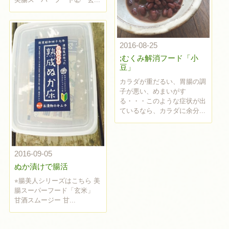
2016-08-25
;むくみ解消フード「小
豆」
カラダが重だるい、胃腸の調
子が悪い、めまいがす
る・・・このような症状が出
ているなら、カラダに余分...
2016-09-05
ぬか漬けで腸活
⭐︎腸美人シリーズはこちら 美
腸スーパーフード「玄米」
甘酒スムージー 甘...