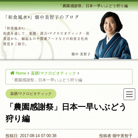
「農園感謝祭」日本一早いぶどう狩り編
「和食風水®」畑中美智子のブログ
「和食風水®」
和食を通して、薬膳・漢方+マクロビオティック・煎
茶道から、縁起ものや開運フードなどの和食文化再
発見をご紹介。
畑中 美智子
Home
薬膳/マクロビオティック
「農園感謝祭」日本一早いぶどう狩り編
薬膳/マクロビオティック
「農園感謝祭」日本一早いぶどう
狩り編
投稿日: 2017-08-14 07:00:38
投稿者:
畑中美智子