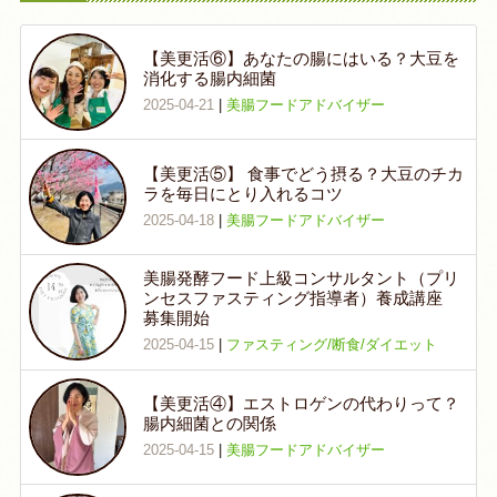
【美更活⑥】あなたの腸にはいる？大豆を
消化する腸内細菌
2025-04-21
|
美腸フードアドバイザー
【美更活⑤】 食事でどう摂る？大豆のチカ
ラを毎日にとり入れるコツ
2025-04-18
|
美腸フードアドバイザー
美腸発酵フード上級コンサルタント（プリ
ンセスファスティング指導者）養成講座
募集開始
2025-04-15
|
ファスティング/断食/ダイエット
【美更活④】エストロゲンの代わりって？
腸内細菌との関係
2025-04-15
|
美腸フードアドバイザー