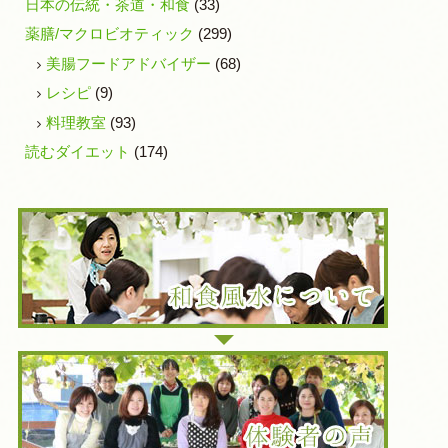
日本の伝統・茶道・和食
(33)
薬膳/マクロビオティック
(299)
美腸フードアドバイザー
(68)
レシピ
(9)
料理教室
(93)
読むダイエット
(174)