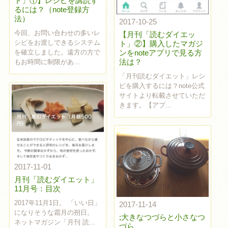
ト」①】レシピを講読す
るには？（note登録方
法）
2017-10-25
今回、お問い合わせの多いレ
【月刊「読むダイエッ
シピをお渡しできるシステム
ト」②】購入したマガジ
を確立しました。遠方の方で
ンをnoteアプリで見る方
法は？
もお時間に制限があ...
「月刊読むダイエット」レシ
ピを購入するには？note公式
サイトより転載させていただ
きます。【アプ...
2017-11-01
月刊「読むダイエット」
11月号：目次
2017年11月1日。 「いい日」
2017-11-14
になりそうな霜月の朔日。
;大きなつづらと小さなつ
ネットマガジン「月刊 読...
づら