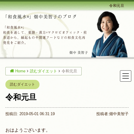
令和元旦
「和食風水®」畑中美智子のブログ
「和食風水®」
和食を通して、薬膳・漢方+マクロビオティック・煎
茶道から、縁起ものや開運フードなどの和食文化再
発見をご紹介。
畑中 美智子
Home
読むダイエット
令和元旦
読むダイエット
令和元旦
投稿日: 2019-05-01 06:31:19
投稿者:
畑中美智子
おはようございます。