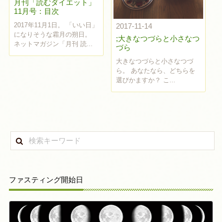
月刊「読むダイエット」
11月号：目次
2017年11月1日。 「いい日」
2017-11-14
になりそうな霜月の朔日。
;大きなつづらと小さなつ
ネットマガジン「月刊 読...
づら
大きなつづらと小さなつづ
ら。 あなたなら、どちらを
選びかますか？ こ...
ファスティング開始日