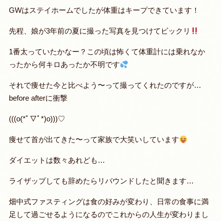
GWはステイホームでしたが体重はキープできています！
先程、娘が3年前の夏に撮った写真を見つけてビックリ
1番太っていたかなー？この頃は怖くて体重計には乗れなか
ったから何キロあったか不明です
それで痩せた今と比べよう〜って撮ってくれたのですが…
before afterに衝撃
(((o(*ﾟ▽ﾟ*)o)))♡
痩せて首が出てきた〜って家族で大笑いしています
ダイエットは数々あれども…
ライザップしても辞めたらリバウンドしたと聞きます…
畑中式ファスティングは食の好みが変わり、日常の食事に満
足して過ごせるようになるのでこれからの人生が変わりまし