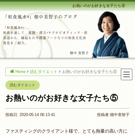
お熱いのがお好きな女子たち⑤
「和食風水®」畑中美智子のブログ
「和食風水®」
和食を通して、薬膳・漢方+マクロビオティック・煎
茶道から、縁起ものや開運フードなどの和食文化再
発見をご紹介。
畑中 美智子
Home
読むダイエット
お熱いのがお好きな女子たち⑤
読むダイエット
お熱いのがお好きな女子たち⑤
投稿日: 2020-05-14 06:13:41
投稿者:
畑中美智子
ファスティングのクライアント様で、とても熱量の高い方に