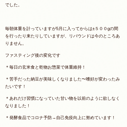
で
した。
毎朝体重を計っていますが5月に入ってからは±５００gの間
を行ったり来たりしていますが、リバウンドは今のところあ
りません。
ファスティング後の変化です
＊毎日の玄米食と乾物お惣菜で体重維持！
＊苦手だった納豆が美味しくなりました〜嗜好が変わったみ
たいです！
＊あれだけ習慣になっていた甘い物を以前のように欲しなく
なりました！
＊発酵食品でコロナ予防→自己免疫向上に努めています！