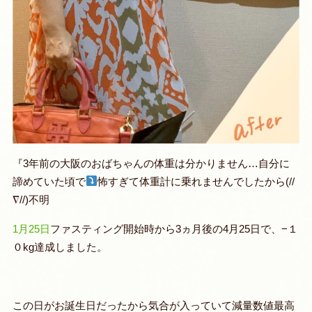
『3年前の大阪のおばちゃんの体重は分かりません…自分に
諦めていた頃で
怖すぎて体重計に乗れませんでしたから(//
∇//)不明
1月25日
ファスティング開始時から
3ヵ月後の4月25日で、−１
０kg達成しました。
この日がお誕生日だったから気合が入っていて減量数値最高