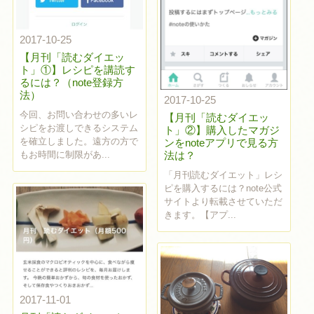
2017-10-25
【月刊「読むダイエッ
ト」①】レシピを講読す
るには？（note登録方
法）
2017-10-25
今回、お問い合わせの多いレ
【月刊「読むダイエッ
シピをお渡しできるシステム
ト」②】購入したマガジ
を確立しました。遠方の方で
ンをnoteアプリで見る方
法は？
もお時間に制限があ...
「月刊読むダイエット」レシ
ピを購入するには？note公式
サイトより転載させていただ
きます。【アプ...
2017-11-01