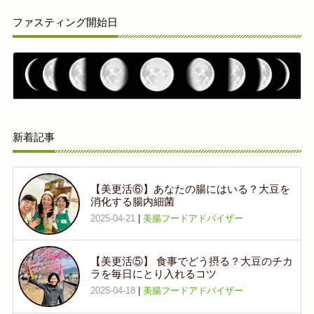
ファスティング開始日
新着記事
【美更活⑥】あなたの腸にはいる？大豆を
消化する腸内細菌
2025-04-21
|
美腸フードアドバイザー
【美更活⑤】 食事でどう摂る？大豆のチカ
ラを毎日にとり入れるコツ
2025-04-18
|
美腸フードアドバイザー