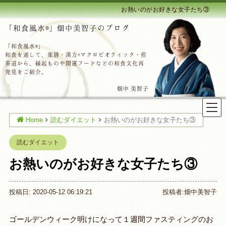
お熱いのがお好きな女子たち③
「和食風水®」畑中美智子のブログ
「和食風水®」
和食を通して、薬膳・漢方+マクロビオティック・煎
茶道から、縁起ものや開運フードなどの和食文化再
発見をご紹介。
畑中 美智子
Home
読むダイエット
お熱いのがお好きな女子たち③
読むダイエット
お熱いのがお好きな女子たち③
投稿日: 2020-05-12 06:19:21
投稿者:
畑中美智子
ゴールデンウィーク明けになって１週間ファスティングのお