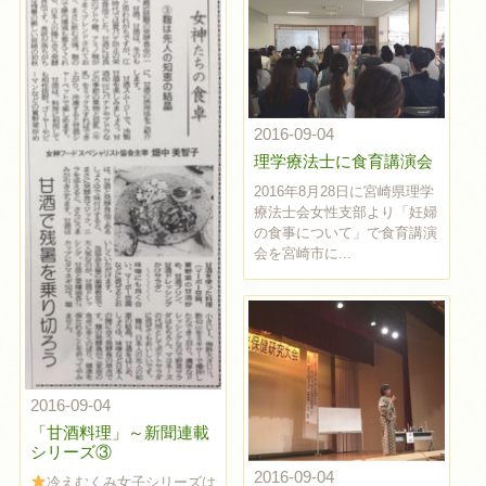
2016-09-04
理学療法士に食育講演会
2016年8月28日に宮崎県理学
療法士会女性支部より「妊婦
の食事について」で食育講演
会を宮崎市に...
2016-09-04
「甘酒料理」～新聞連載
シリーズ③
2016-09-04
冷えむくみ女子シリーズは