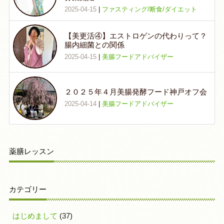
2025-04-15
|
ファスティング/断食/ダイエット
【美更活④】エストロゲンの代わりって？
腸内細菌との関係
2025-04-15
|
美腸フードアドバイザー
２０２５年４月美腸発酵フード神戸オフ会
2025-04-14
|
美腸フードアドバイザー
薬膳レッスン
カテゴリー
はじめまして
(37)