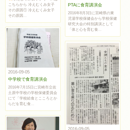
PTAに食育講演会
こちらから 冷えむくみ女子
その原因① 冷えむくみ女子
2016年8月3日に宮崎県の東
その原因...
児湯学校保健会から学校保健
研究大会の特別講演として
「体と心を育む食...
2016-09-05
中学校で食育講演会
2016年7月15日に宮崎市立佐
土原中学校の学校保健委員会
にて「学校給食とこころとか
らだを育む食...
2016-09-05