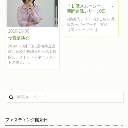
「甘酒スムージー」 ～
新聞連載シリーズ②
⭐︎腸美人シリーズはこちら 美
腸スーパーフード「玄米」
甘酒スムージー 甘...
2016-10-06
食育講演会
2016年10月5日に宮崎県立宮
崎北高校の教職員約50名を対
象に、ストレスマネージメン
トの観点か...
ファスティング開始日