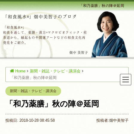
「和乃薬膳」秋の陣＠延岡
「和食風水®」畑中美智子のブログ
「和食風水®」
和食を通して、薬膳・漢方+マクロビオティック・煎
茶道から、縁起ものや開運フードなどの和食文化再
発見をご紹介。
畑中 美智子
Home
新聞・雑誌・テレビ・講演会
「和乃薬膳」秋の陣＠延岡
新聞・雑誌・テレビ・講演会
「和乃薬膳」秋の陣＠延岡
投稿日: 2018-10-28 08:45:58
投稿者:
畑中美智子