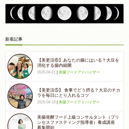
新着記事
【美更活⑥】あなたの腸にはいる？大豆を
消化する腸内細菌
2025-04-21
|
美腸フードアドバイザー
【美更活⑤】 食事でどう摂る？大豆のチカ
ラを毎日にとり入れるコツ
2025-04-18
|
美腸フードアドバイザー
美腸発酵フード上級コンサルタント（プリ
ンセスファスティング指導者）養成講座
募集開始