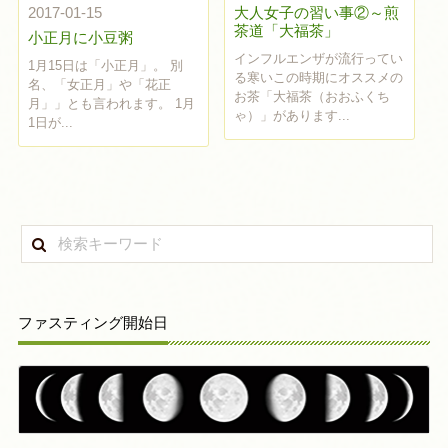
大人女子の習い事②～煎
2017-01-15
茶道「大福茶」
小正月に小豆粥
インフルエンザが流行ってい
1月15日は「小正月」。 別
る寒いこの時期にオススメの
名、「女正月」や「花正
お茶「大福茶（おおふくち
月」」とも言われます。 1月
ゃ）」があります...
1日が...
ファスティング開始日