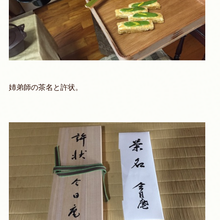
姉弟師の茶名と許状。