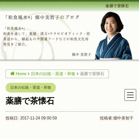
薬膳で茶懐石
「和食風水®」畑中美智子のブログ
「和食風水®」
和食を通して、薬膳・漢方+マクロビオティック・煎
茶道から、縁起ものや開運フードなどの和食文化再
発見をご紹介。
畑中 美智子
Home
日本の伝統・茶道・和食
薬膳で茶懐石
日本の伝統・茶道・和食
薬膳で茶懐石
投稿日: 2017-11-24 09:00:59
投稿者:
畑中美智子