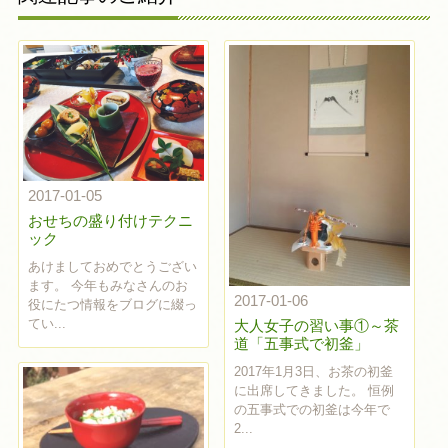
2017-01-05
おせちの盛り付けテクニ
ック
あけましておめでとうござい
ます。 今年もみなさんのお
2017-01-06
役にたつ情報をブログに綴っ
てい...
大人女子の習い事①～茶
道「五事式で初釜」
2017年1月3日、お茶の初釜
に出席してきました。 恒例
の五事式での初釜は今年で
2...