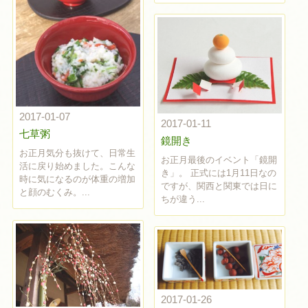
2017-01-07
2017-01-11
七草粥
鏡開き
お正月気分も抜けて、日常生
お正月最後のイベント「鏡開
活に戻り始めました。こんな
き」。 正式には1月11日なの
時に気になるのが体重の増加
ですが、関西と関東では日に
と顔のむくみ。...
ちが違う...
2017-01-26