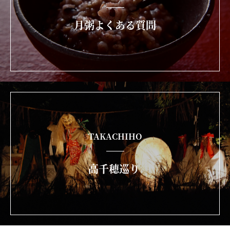
月粥よくある質問
TAKACHIHO
高千穂巡り