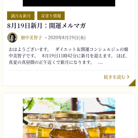
満月＆新月
耳寄り情報
8月19日新月：開運メルマガ
畑中美智子
2020年8月19日(水)
おはようございます。 ダイエット＆開運コンシェルジュの畑
中美智子です。 8月19日11時42分に新月を迎えます。 ほぼ、
真夏の真昼間の正午近くで新月になります。 ...
続きを読む