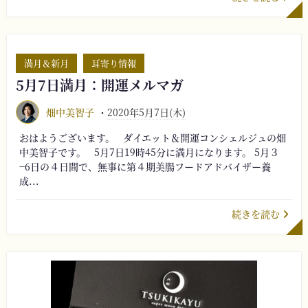
満月＆新月
耳寄り情報
5月7日満月：開運メルマガ
畑中美智子
2020年5月7日(木)
おはようございます。 ダイエット＆開運コンシェルジュの畑
中美智子です。 5月7日19時45分に満月になります。 5月３
−6日の４日間で、無事に第４期美腸フードアドバイザー養
成...
続きを読む