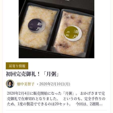
耳寄り情報
初回完売御礼！「月粥」
畑中美智子
2020年2月10日(月)
2020年2月4日に販売開始になった「月粥」。 おかげさまで完
売御礼で在庫切れとなりました。 というのも、完全手作りの
ため、1度の製造でできるのは20セット。 今回は、2週間...