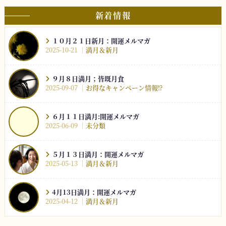
新着情報
１０月２１日新月：開運メルマガ
2025-10-21
満月＆新月
９月８日満月；皆既月食
2025-09-07
お得なキャンペーン情報⁉︎
６月１１日満月:開運メルマガ
2025-06-09
未分類
５月１３日満月：開運メルマガ
2025-05-13
満月＆新月
4月13日満月：開運メルマガ
2025-04-12
満月＆新月