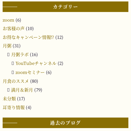
カテゴリー
zoom
(6)
お客様の声
(10)
お得なキャンペーン情報⁉︎
(12)
月粥
(31)
月粥ラボ
(16)
YouTubeチャンネル
(2)
zoomセミナー
(6)
月食のススメ
(80)
満月＆新月
(79)
未分類
(17)
耳寄り情報
(4)
過去のブログ