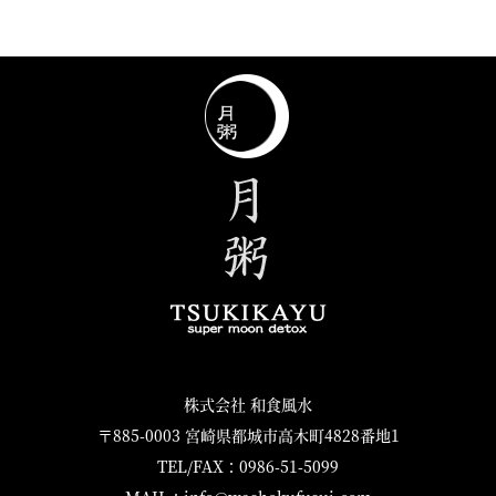
株式会社 和食風水
〒885-0003 宮崎県都城市高木町4828番地1
TEL/FAX：0986-51-5099