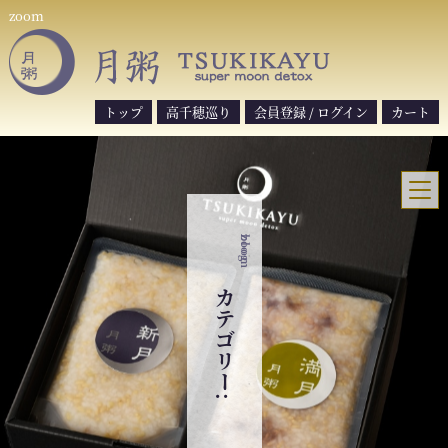
S
zoom
k
i
p
t
トップ
高千穂巡り
会員登録 / ログイン
カート
o
c
o
n
t
zoom
blog
e
n
t
カテゴリー: