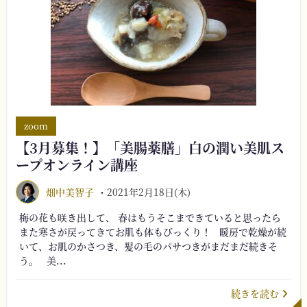
zoom
【3月募集！】「美腸薬膳」白の潤い美肌ス
ープオンライン講座
畑中美智子
2021年2月18日(木)
梅の花も咲き出して、 春はもうそこまできていると思ったら
また寒さが戻ってきてお肌も体もびっくり！ 暖房で乾燥が続
いて、お肌のかさつき、髪の毛のパサつきがまだまだ続きそ
う。 美...
続きを読む