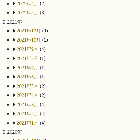
2022年4月
(2)
2022年2月
(3)
2021年
2021年12月
(1)
2021年10月
(2)
2021年9月
(4)
2021年8月
(1)
2021年7月
(1)
2021年6月
(1)
2021年5月
(2)
2021年4月
(2)
2021年3月
(4)
2021年2月
(4)
2021年1月
(4)
2020年