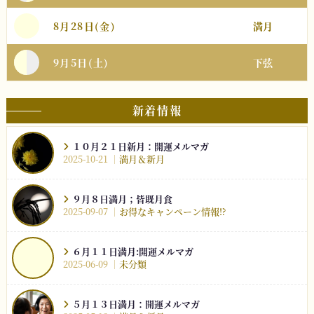
8月28日(金)
満月
9月5日(土)
下弦
新着情報
１０月２１日新月：開運メルマガ
2025-10-21
満月＆新月
９月８日満月；皆既月食
2025-09-07
お得なキャンペーン情報⁉︎
６月１１日満月:開運メルマガ
2025-06-09
未分類
５月１３日満月：開運メルマガ