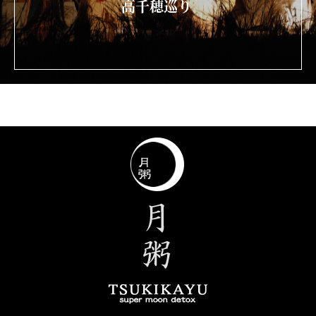
高千穂巡り