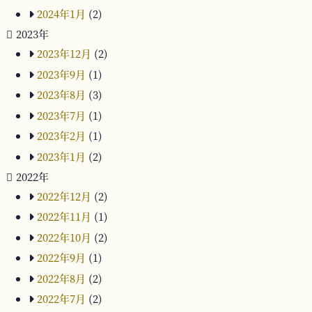
2024年1月
(2)
2023年
2023年12月
(2)
2023年9月
(1)
2023年8月
(3)
2023年7月
(1)
2023年2月
(1)
2023年1月
(2)
2022年
2022年12月
(2)
2022年11月
(1)
2022年10月
(2)
2022年9月
(1)
2022年8月
(2)
2022年7月
(2)