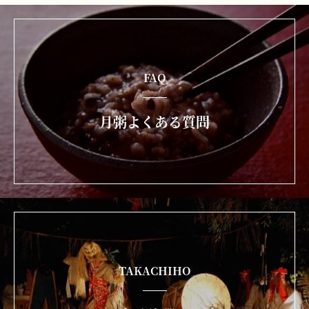
FAQ
月粥よくある質問
TAKACHIHO