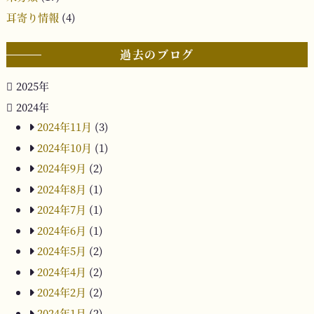
耳寄り情報
(4)
過去のブログ
2025年
2024年
2024年11月
(3)
2024年10月
(1)
2024年9月
(2)
2024年8月
(1)
2024年7月
(1)
2024年6月
(1)
2024年5月
(2)
2024年4月
(2)
2024年2月
(2)
2024年1月
(2)