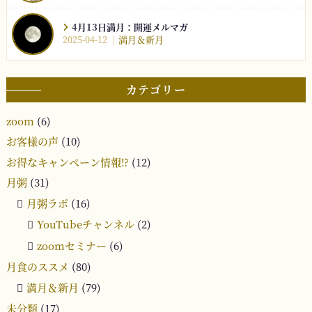
4月13日満月：開運メルマガ
2025-04-12
満月＆新月
カテゴリー
zoom
(6)
お客様の声
(10)
お得なキャンペーン情報⁉︎
(12)
月粥
(31)
月粥ラボ
(16)
YouTubeチャンネル
(2)
zoomセミナー
(6)
月食のススメ
(80)
満月＆新月
(79)
未分類
(17)