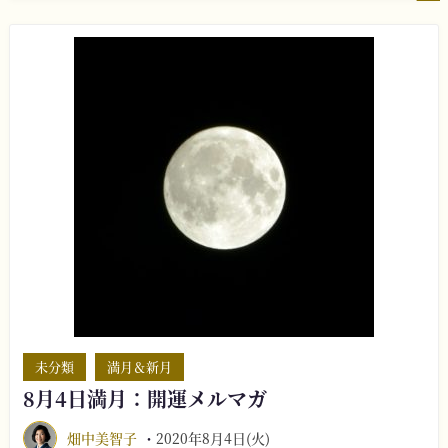
未分類
満月＆新月
8月4日満月：開運メルマガ
畑中美智子
2020年8月4日(火)