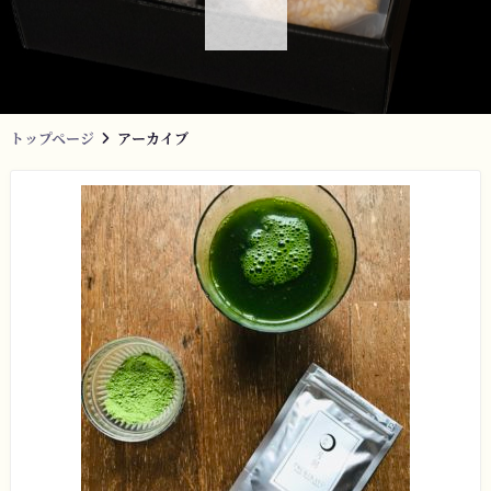
トップページ
アーカイブ