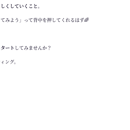
らしくしていくこと。
てみよう」って背中を押してくれるはず🌈
スタート
してみませんか？
ティング。