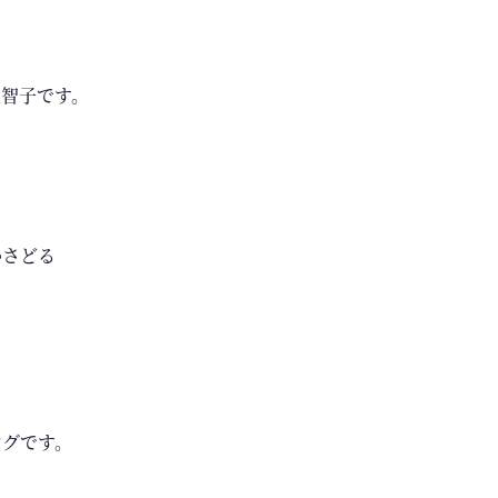
美智子です。
かさどる
ングです。