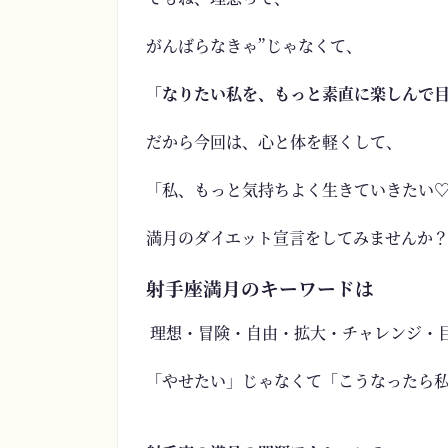
がんばらなきゃ”じゃなくて、
「なりたい私を、もっと素直に楽しんで
だから今回は、心と体を軽くして、
「私、もっと気持ちよく生きていきたい
満月のダイエット宣言をしてみませんか
射手座満月のキーワードは
理想・冒険・自由・拡大・チャレンジ・
「やせたい」じゃなくて「こうなったら