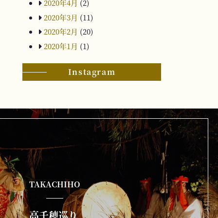
2020年4月
(2)
2020年3月
(11)
2020年2月
(20)
2020年1月
(1)
Instagram
TAKACHIHO
高千穂巡り