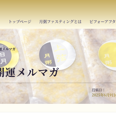
トップページ
月粥ファスティングとは
ビフォーアフタ
運メルマガ
開運メルマガ
投稿日：
2025年6月9日