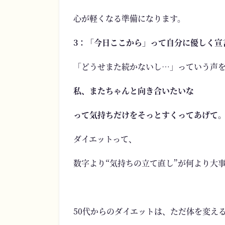
心が軽くなる準備になります。
3：「今日ここから」って自分に優しく宣
「どうせまた続かないし…」っていう声
私、またちゃんと向き合いたいな
って気持ちだけをそっとすくってあげて
ダイエットって、
数字より“気持ちの立て直し”が何より大
50代からのダイエットは、ただ体を変え