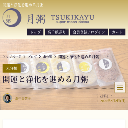
S
開運と浄化を進める月粥
k
i
p
t
トップ
高千穂巡り
会員登録 / ログイン
カート
o
c
o
開運と浄化を進める月粥
トップページ
ブログ
未分類
n
t
未分類
e
開運と浄化を進める月粥
n
t
投稿日：
畑中美智子
2020年2月2日(日)