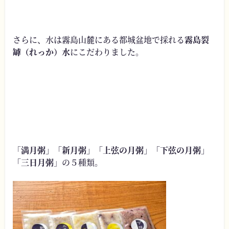
さらに、水は霧島山麓にある都城盆地で採れる
霧島裂
罅（れっか）水
にこだわりました。
「
満月粥」「新月粥」「上弦の月粥」「下弦の月粥」
「三日月粥
」の５種類。