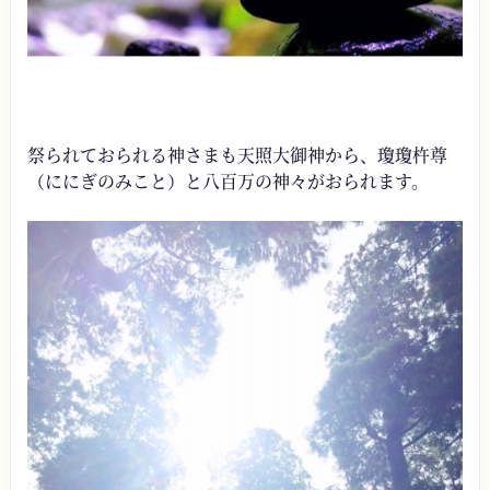
祭られておられる神さまも天照大御神から、瓊瓊杵尊
（ににぎのみこと）と八百万の神々がおられます。